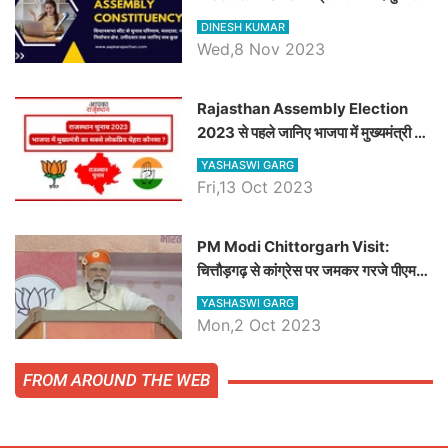
चौधरी तो अमित चौधरी होंगे भाजपा उम्मीदवार,
DINESH KUMAR
जानिये हनुमानगढ़ विधानसभा सीट के ताजा
Wed,8 Nov 2023
समीकरण
Rajasthan Assembly Election
2023 से पहले जानिए भाजपा में मुख्यमंत्री का
सबसे लोकप्रिय चेहरा कौनसा ?
YASHASWI GARG
Fri,13 Oct 2023
PM Modi Chittorgarh Visit:
चित्तौड़गढ़ से कांग्रेस पर जमकर गरजे पीएम
मोदी, जाने प्रधानमंत्री के भाषण की बड़ी
YASHASWI GARG
बातें, देखें वीडियो
Mon,2 Oct 2023
FROM AROUND THE WEB