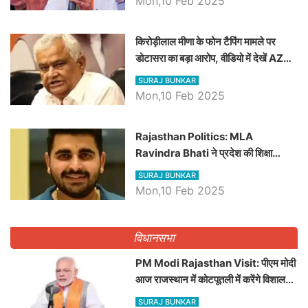
Mon,10 Feb 2025
किरोड़ीलाल मीणा के फोन टैपिंग मामले पर
डोटासरा का बड़ा आरोप, वीडियो में देखें AZ
बड़ी खबरें
SURAJ BUNKAR
Mon,10 Feb 2025
Rajasthan Politics: MLA
Ravindra Bhati ने प्रदेश की शिक्षा
व्यवस्था पर उठाए सवाल, Madan
SURAJ BUNKAR
Dilawar पर हमला करते हुए गिनवाये खाली
Mon,10 Feb 2025
पद
विधानसभा
PM Modi Rajasthan Visit: पीएम मोदी
आज राजस्थान में कोटपूतली में करेंगे विशाल
रैली, एक सभा से 8 सीटों पर साधेगें निशाना
SURAJ BUNKAR