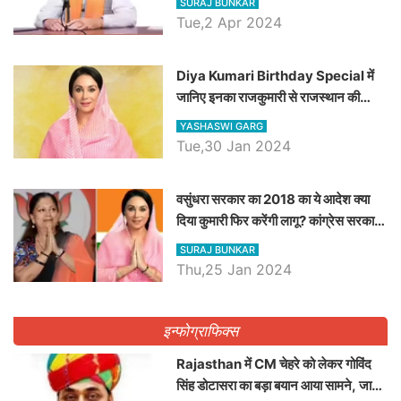
SURAJ BUNKAR
Tue,2 Apr 2024
Diya Kumari Birthday Special में
जानिए इनका राजकुमारी से राजस्थान की
डिप्टी सीएम बनने तक का सफर, एक क्लिक में
YASHASWI GARG
जाने पूरा जीवन परिचय
Tue,30 Jan 2024
वसुंधरा सरकार का 2018 का ये आदेश क्या
दिया कुमारी फिर करेंगी लागू? कांग्रेस सरकार
ने किया था निरस्त
SURAJ BUNKAR
Thu,25 Jan 2024
इन्फोग्राफिक्स
Rajasthan में CM चेहरे को लेकर गोविंद
सिंह डोटासरा का बड़ा बयान आया सामने, जानें