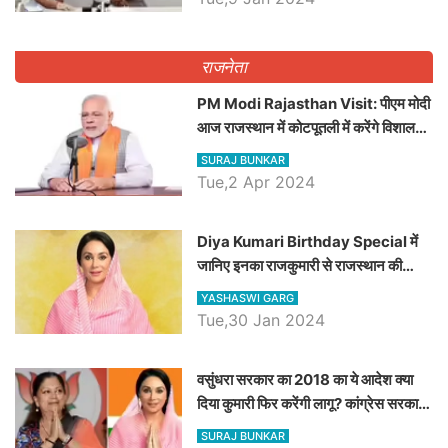
राजनेता
PM Modi Rajasthan Visit: पीएम मोदी
आज राजस्थान में कोटपूतली में करेंगे विशाल
रैली, एक सभा से 8 सीटों पर साधेगें निशाना
SURAJ BUNKAR
Tue,2 Apr 2024
Diya Kumari Birthday Special में
जानिए इनका राजकुमारी से राजस्थान की
डिप्टी सीएम बनने तक का सफर, एक क्लिक में
YASHASWI GARG
जाने पूरा जीवन परिचय
Tue,30 Jan 2024
वसुंधरा सरकार का 2018 का ये आदेश क्या
दिया कुमारी फिर करेंगी लागू? कांग्रेस सरकार
ने किया था निरस्त
SURAJ BUNKAR