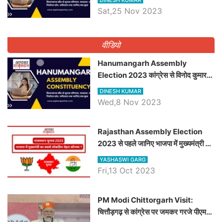
विधानसभा सीट के ताजा समीकरण
Sat,25 Nov 2023
वीडियो
Hanumangarh Assembly
Election 2023 कांग्रेस से विनोद कुमार
चौधरी तो अमित चौधरी होंगे भाजपा उम्मीदवार,
DINESH KUMAR
जानिये हनुमानगढ़ विधानसभा सीट के ताजा
Wed,8 Nov 2023
समीकरण
Rajasthan Assembly Election
2023 से पहले जानिए भाजपा में मुख्यमंत्री का
सबसे लोकप्रिय चेहरा कौनसा ?
YASHASWI GARG
Fri,13 Oct 2023
PM Modi Chittorgarh Visit:
चित्तौड़गढ़ से कांग्रेस पर जमकर गरजे पीएम