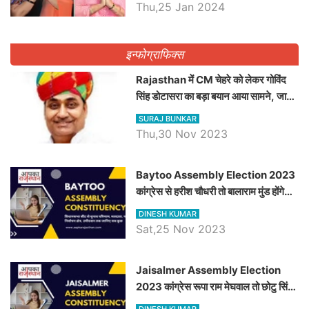
Thu,25 Jan 2024
इन्फोग्राफिक्स
Rajasthan में CM चेहरे को लेकर गोविंद
सिंह डोटासरा का बड़ा बयान आया सामने, जानें
विचार
SURAJ BUNKAR
Thu,30 Nov 2023
Baytoo Assembly Election 2023
कांग्रेस से हरीश चौधरी तो बालाराम मुंड होंगे
भाजपा उम्मीदवार, जानिये बायतू विधानसभा
DINESH KUMAR
सीट के ताजा समीकरण
Sat,25 Nov 2023
​​​​​​​Jaisalmer Assembly Election
2023 कांग्रेस रूपा राम मेघवाल तो छोटु सिंह
भाटी होंगे भाजपा उम्मीदवार, जानिये जैसलमेर
DINESH KUMAR