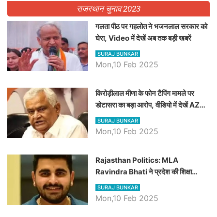
राजस्थान चुनाव 2023
गलता पीठ पर गहलोत ने भजनलाल सरकार को
घेरा, Video में देखें अब तक बड़ी खबरें
SURAJ BUNKAR
Mon,10 Feb 2025
किरोड़ीलाल मीणा के फोन टैपिंग मामले पर
डोटासरा का बड़ा आरोप, वीडियो में देखें AZ
बड़ी खबरें
SURAJ BUNKAR
Mon,10 Feb 2025
Rajasthan Politics: MLA
Ravindra Bhati ने प्रदेश की शिक्षा
व्यवस्था पर उठाए सवाल, Madan
SURAJ BUNKAR
Dilawar पर हमला करते हुए गिनवाये खाली
Mon,10 Feb 2025
पद