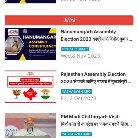
वीडियो
Hanumangarh Assembly
Election 2023 कांग्रेस से विनोद कुमार
चौधरी तो अमित चौधरी होंगे भाजपा उम्मीदवार,
DINESH KUMAR
जानिये हनुमानगढ़ विधानसभा सीट के ताजा
Wed,8 Nov 2023
समीकरण
Rajasthan Assembly Election
2023 से पहले जानिए भाजपा में मुख्यमंत्री का
सबसे लोकप्रिय चेहरा कौनसा ?
YASHASWI GARG
Fri,13 Oct 2023
PM Modi Chittorgarh Visit:
चित्तौड़गढ़ से कांग्रेस पर जमकर गरजे पीएम
मोदी, जाने प्रधानमंत्री के भाषण की बड़ी
YASHASWI GARG