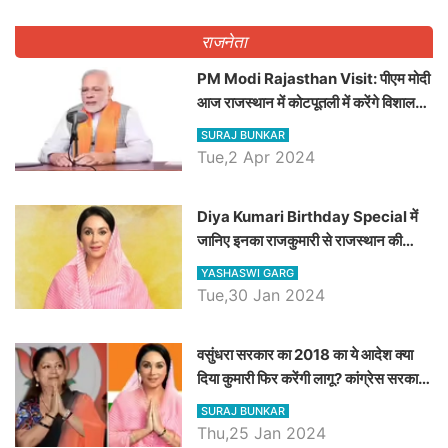
राजनेता
PM Modi Rajasthan Visit: पीएम मोदी
आज राजस्थान में कोटपूतली में करेंगे विशाल
रैली, एक सभा से 8 सीटों पर साधेगें निशाना
SURAJ BUNKAR
Tue,2 Apr 2024
Diya Kumari Birthday Special में
जानिए इनका राजकुमारी से राजस्थान की
डिप्टी सीएम बनने तक का सफर, एक क्लिक में
YASHASWI GARG
जाने पूरा जीवन परिचय
Tue,30 Jan 2024
वसुंधरा सरकार का 2018 का ये आदेश क्या
दिया कुमारी फिर करेंगी लागू? कांग्रेस सरकार
ने किया था निरस्त
SURAJ BUNKAR
Thu,25 Jan 2024