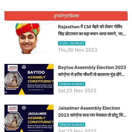
इन्फोग्राफिक्स
Rajasthan में CM चेहरे को लेकर गोविंद
सिंह डोटासरा का बड़ा बयान आया सामने, जानें
विचार
SURAJ BUNKAR
Thu,30 Nov 2023
Baytoo Assembly Election 2023
कांग्रेस से हरीश चौधरी तो बालाराम मुंड होंगे
भाजपा उम्मीदवार, जानिये बायतू विधानसभा
DINESH KUMAR
सीट के ताजा समीकरण
Sat,25 Nov 2023
​​​​​​​Jaisalmer Assembly Election
2023 कांग्रेस रूपा राम मेघवाल तो छोटु सिंह
भाटी होंगे भाजपा उम्मीदवार, जानिये जैसलमेर
DINESH KUMAR
विधानसभा सीट के ताजा समीकरण
Sat,25 Nov 2023