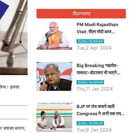
गिनवाये खाली पद
विधानसभा
PM Modi Rajasthan
Visit: पीएम मोदी आज
राजस्थान में कोटपूतली में करेंगे
SURAJ BUNKAR
विशाल रैली, एक सभा से 8 सीटों
Tue,2 Apr 2024
पर साधेगें निशाना
Big Breaking गहलोत-
पायलट-डोटासरा भी जाएंगे
अयोध्या, करेंगे रामलला के दर्शन
SURAJ BUNKAR
 किया। इसका
Thu,11 Jan 2024
BJP पर तंज कसने वाली
Congress ने अभी तक तय
नहीं किया नेता प्रतिपक्ष, जानें
SURAJ BUNKAR
कौन होगा दावेदार
ेकर सशक्त बनाना,
Tue,9 Jan 2024