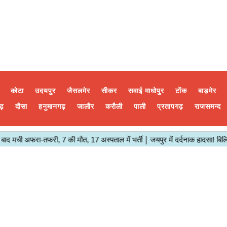
कोटा
उदयपुर
जैसलमेर
सीकर
सवाई माधोपुर
टोंक
बाड़मेर
ढ़
दौसा
हनुमानगढ़
जालौर
करौली
पाली
प्रतापगढ़
राजसमन्द