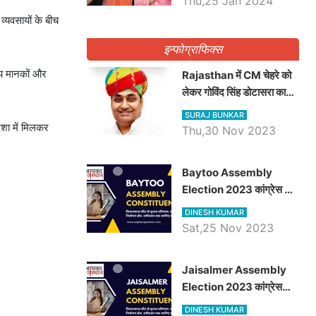
Thu,25 Jan 2024
्यवसायों के बीच
इन्फोग्राफिक्स
ीय मानकों और
Rajasthan में CM चेहरे को
लेकर गोविंद सिंह डोटासरा का
बड़ा बयान आया सामने, जानें
SURAJ BUNKAR
विचार
िशा में मिलकर
Thu,30 Nov 2023
Baytoo Assembly
Election 2023 कांग्रेस से
हरीश चौधरी तो बालाराम मुंड होंगे
DINESH KUMAR
भाजपा उम्मीदवार, जानिये बायतू
Sat,25 Nov 2023
विधानसभा सीट के ताजा
समीकरण
​​​​​​​Jaisalmer Assembly
Election 2023 कांग्रेस
रूपा राम मेघवाल तो छोटु सिंह
DINESH KUMAR