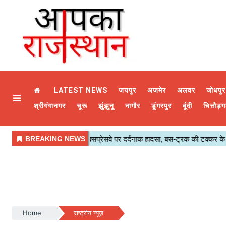
LATEST NEWS
जयपुर
अजमेर
अलवर
जोधपुर
श्रीगंगानगर
चूरू
झुंझुनू
नागौर
डूंगरपुर
बूंदी
चित्तौड़ग
Home
राष्ट्रीय न्यूज़