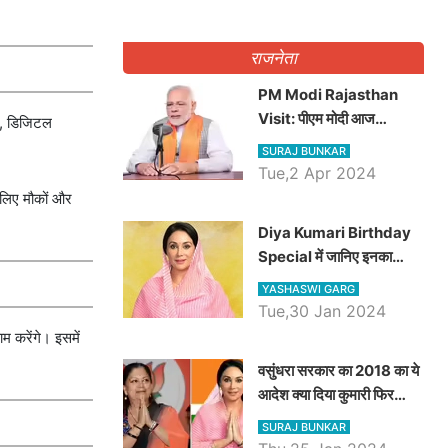
राजनेता
PM Modi Rajasthan
Visit: पीएम मोदी आज
षा, डिजिटल
राजस्थान में कोटपूतली में करेंगे
SURAJ BUNKAR
विशाल रैली, एक सभा से 8 सीटों
Tue,2 Apr 2024
पर साधेगें निशाना
े लिए मौकों और
Diya Kumari Birthday
Special में जानिए इनका
राजकुमारी से राजस्थान की
YASHASWI GARG
डिप्टी सीएम बनने तक का सफर,
Tue,30 Jan 2024
एक क्लिक में जाने पूरा जीवन
म करेंगे। इसमें
परिचय
वसुंधरा सरकार का 2018 का ये
आदेश क्या दिया कुमारी फिर
करेंगी लागू? कांग्रेस सरकार ने
SURAJ BUNKAR
किया था निरस्त