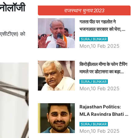
्नोलॉजी
राजस्थान चुनाव 2023
गलता पीठ पर गहलोत ने
भजनलाल सरकार को घेरा,
पीएसीटीएस) को
Video में देखें अब तक बड़ी
SURAJ BUNKAR
खबरें
Mon,10 Feb 2025
किरोड़ीलाल मीणा के फोन टैपिंग
मामले पर डोटासरा का बड़ा
आरोप, वीडियो में देखें AZ बड़ी
SURAJ BUNKAR
खबरें
Mon,10 Feb 2025
Rajasthan Politics:
MLA Ravindra Bhati ने
प्रदेश की शिक्षा व्यवस्था पर
SURAJ BUNKAR
उठाए सवाल, Madan
Mon,10 Feb 2025
Dilawar पर हमला करते हुए