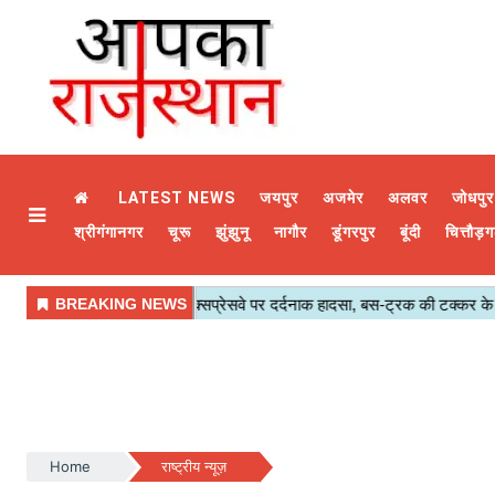
LATEST NEWS
जयपुर
अजमेर
अलवर
जोधपुर
श्रीगंगानगर
चूरू
झुंझुनू
नागौर
डूंगरपुर
बूंदी
चित्तौड़ग
Home
राष्ट्रीय न्यूज़