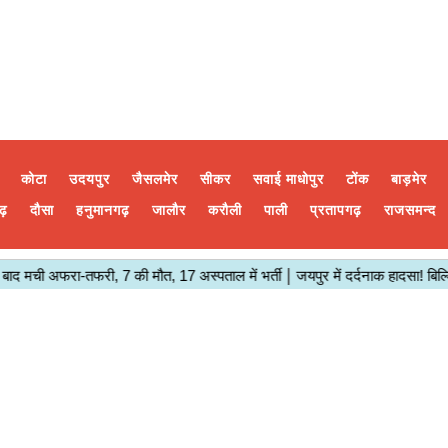
कोटा
उदयपुर
जैसलमेर
सीकर
सवाई माधोपुर
टोंक
बाड़मेर
ढ़
दौसा
हनुमानगढ़
जालौर
करौली
पाली
प्रतापगढ़
राजसमन्द