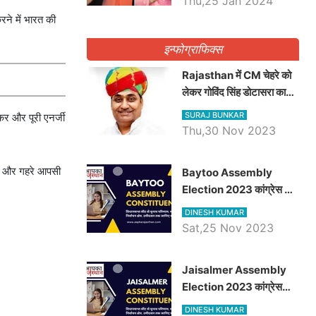
Thu,25 Jan 2024
रने में भारत की
इन्फोग्राफिक्स
Rajasthan में CM चेहरे को
लेकर गोविंद सिंह डोटासरा का
बड़ा बयान आया सामने, जानें
SURAJ BUNKAR
कर और पूरी एनर्जी
विचार
Thu,30 Nov 2023
सोच और गहरे आपसी
Baytoo Assembly
Election 2023 कांग्रेस से
हरीश चौधरी तो बालाराम मुंड होंगे
DINESH KUMAR
भाजपा उम्मीदवार, जानिये बायतू
Sat,25 Nov 2023
विधानसभा सीट के ताजा
समीकरण
​​​​​​​Jaisalmer Assembly
Election 2023 कांग्रेस
रूपा राम मेघवाल तो छोटु सिंह
DINESH KUMAR