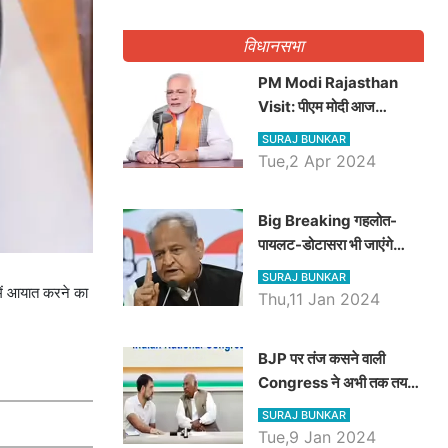
गिनवाये खाली पद
विधानसभा
PM Modi Rajasthan
Visit: पीएम मोदी आज
राजस्थान में कोटपूतली में करेंगे
SURAJ BUNKAR
विशाल रैली, एक सभा से 8 सीटों
Tue,2 Apr 2024
पर साधेगें निशाना
Big Breaking गहलोत-
पायलट-डोटासरा भी जाएंगे
अयोध्या, करेंगे रामलला के दर्शन
SURAJ BUNKAR
 में आयात करने का
Thu,11 Jan 2024
BJP पर तंज कसने वाली
Congress ने अभी तक तय
नहीं किया नेता प्रतिपक्ष, जानें
SURAJ BUNKAR
कौन होगा दावेदार
Tue,9 Jan 2024