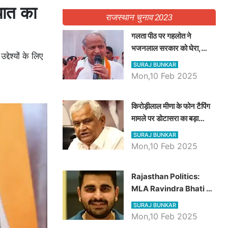
यात का
राजस्थान चुनाव 2023
गलता पीठ पर गहलोत ने
भजनलाल सरकार को घेरा,
देश्यों के लिए
Video में देखें अब तक बड़ी
SURAJ BUNKAR
खबरें
Mon,10 Feb 2025
किरोड़ीलाल मीणा के फोन टैपिंग
मामले पर डोटासरा का बड़ा
आरोप, वीडियो में देखें AZ बड़ी
SURAJ BUNKAR
खबरें
Mon,10 Feb 2025
Rajasthan Politics:
MLA Ravindra Bhati ने
प्रदेश की शिक्षा व्यवस्था पर
SURAJ BUNKAR
उठाए सवाल, Madan
Mon,10 Feb 2025
Dilawar पर हमला करते हुए