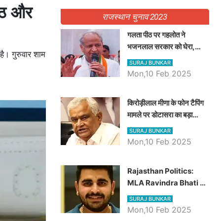
पैठ और
राजस्थान चुनाव 2023
गलता पीठ पर गहलोत ने
भजनलाल सरकार को घेरा,
है। गुरुवार शाम
Video में देखें अब तक बड़ी
SURAJ BUNKAR
खबरें
Mon,10 Feb 2025
किरोड़ीलाल मीणा के फोन टैपिंग
मामले पर डोटासरा का बड़ा
आरोप, वीडियो में देखें AZ बड़ी
SURAJ BUNKAR
खबरें
Mon,10 Feb 2025
Rajasthan Politics:
MLA Ravindra Bhati ने
प्रदेश की शिक्षा व्यवस्था पर
SURAJ BUNKAR
उठाए सवाल, Madan
Mon,10 Feb 2025
Dilawar पर हमला करते हुए