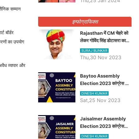
Thu,25 Jan 2024
(सैनिक सम्मान
इन्फोग्राफिक्स
्ट बॉर्डर
Rajasthan में CM चेहरे को
लेकर गोविंद सिंह डोटासरा का
करणों का उपयोग
बड़ा बयान आया सामने, जानें
SURAJ BUNKAR
विचार
Thu,30 Nov 2023
 अवैध व्यापार और
Baytoo Assembly
Election 2023 कांग्रेस से
हरीश चौधरी तो बालाराम मुंड होंगे
DINESH KUMAR
भाजपा उम्मीदवार, जानिये बायतू
Sat,25 Nov 2023
विधानसभा सीट के ताजा
समीकरण
​​​​​​​Jaisalmer Assembly
Election 2023 कांग्रेस
रूपा राम मेघवाल तो छोटु सिंह
DINESH KUMAR