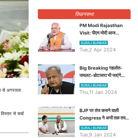
गिनवाये खाली पद
विधानसभा
PM Modi Rajasthan
Visit: पीएम मोदी आज
राजस्थान में कोटपूतली में करेंगे
SURAJ BUNKAR
विशाल रैली, एक सभा से 8 सीटों
Tue,2 Apr 2024
पर साधेगें निशाना
Big Breaking गहलोत-
पायलट-डोटासरा भी जाएंगे
अयोध्या, करेंगे रामलला के दर्शन
SURAJ BUNKAR
ांग से अगरतला
Thu,11 Jan 2024
BJP पर तंज कसने वाली
िस्तार से चर्चा
Congress ने अभी तक तय
नहीं किया नेता प्रतिपक्ष, जानें
SURAJ BUNKAR
कौन होगा दावेदार
Tue,9 Jan 2024