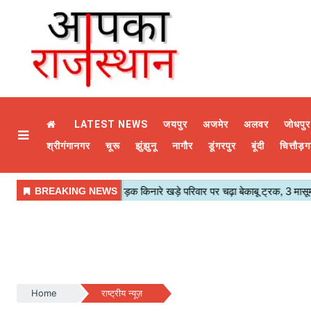
LATEST NEWS
जयपुर
अजमेर
अलवर
जोधपुर
श्रीगंगानगर
चूरू
झुंझुनू
नागौर
डूंगरपुर
बूंदी
चित्तौड़ग
Home
राष्ट्रीय न्यूज़