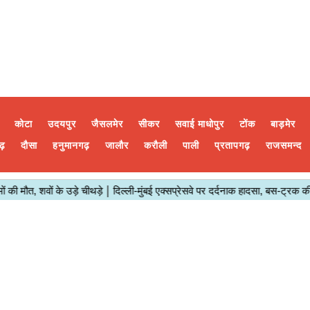
कोटा
उदयपुर
जैसलमेर
सीकर
सवाई माधोपुर
टोंक
बाड़मेर
ढ़
दौसा
हनुमानगढ़
जालौर
करौली
पाली
प्रतापगढ़
राजसमन्द