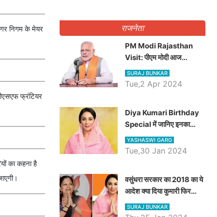
राजनेता
नगर निगम के मेयर
PM Modi Rajasthan
Visit: पीएम मोदी आज
राजस्थान में कोटपूतली में करेंगे
SURAJ BUNKAR
विशाल रैली, एक सभा से 8 सीटों
Tue,2 Apr 2024
पर साधेगें निशाना
ह बीएसएफ फ्रंटियर
Diya Kumari Birthday
Special में जानिए इनका
राजकुमारी से राजस्थान की
YASHASWI GARG
डिप्टी सीएम बनने तक का सफर,
Tue,30 Jan 2024
एक क्लिक में जाने पूरा जीवन
यों का कहना है
परिचय
 जाएगी।
वसुंधरा सरकार का 2018 का ये
आदेश क्या दिया कुमारी फिर
करेंगी लागू? कांग्रेस सरकार ने
SURAJ BUNKAR
किया था निरस्त