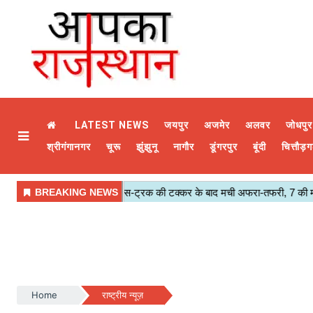
LATEST NEWS
जयपुर
अजमेर
अलवर
जोधपुर
श्रीगंगानगर
चूरू
झुंझुनू
नागौर
डूंगरपुर
बूंदी
चित्तौड़ग
Home
राष्ट्रीय न्यूज़