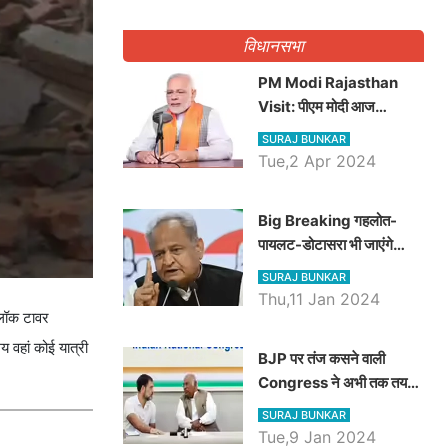
गिनवाये खाली पद
विधानसभा
PM Modi Rajasthan
Visit: पीएम मोदी आज
राजस्थान में कोटपूतली में करेंगे
SURAJ BUNKAR
विशाल रैली, एक सभा से 8 सीटों
Tue,2 Apr 2024
पर साधेगें निशाना
Big Breaking गहलोत-
पायलट-डोटासरा भी जाएंगे
अयोध्या, करेंगे रामलला के दर्शन
SURAJ BUNKAR
Thu,11 Jan 2024
्लॉक टावर
वहां कोई यात्री
BJP पर तंज कसने वाली
Congress ने अभी तक तय
नहीं किया नेता प्रतिपक्ष, जानें
SURAJ BUNKAR
कौन होगा दावेदार
Tue,9 Jan 2024