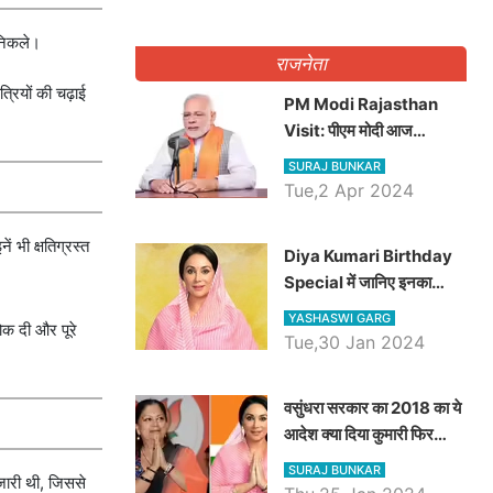
 निकले।
राजनेता
्रियों की चढ़ाई
PM Modi Rajasthan
Visit: पीएम मोदी आज
राजस्थान में कोटपूतली में करेंगे
SURAJ BUNKAR
विशाल रैली, एक सभा से 8 सीटों
Tue,2 Apr 2024
पर साधेगें निशाना
 भी क्षतिग्रस्त
Diya Kumari Birthday
Special में जानिए इनका
राजकुमारी से राजस्थान की
YASHASWI GARG
ोक दी और पूरे
डिप्टी सीएम बनने तक का सफर,
Tue,30 Jan 2024
एक क्लिक में जाने पूरा जीवन
परिचय
वसुंधरा सरकार का 2018 का ये
आदेश क्या दिया कुमारी फिर
करेंगी लागू? कांग्रेस सरकार ने
SURAJ BUNKAR
 जारी थी, जिससे
किया था निरस्त