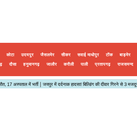
कोटा
उदयपुर
जैसलमेर
सीकर
सवाई माधोपुर
टोंक
बाड़मेर
ढ़
दौसा
हनुमानगढ़
जालौर
करौली
पाली
प्रतापगढ़
राजसमन्द