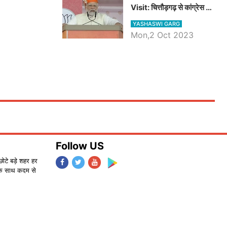
Visit: चित्तौड़गढ़ से कांग्रेस पर
जमकर गरजे पीएम मोदी, जाने
YASHASWI GARG
प्रधानमंत्री के भाषण की बड़ी
Mon,2 Oct 2023
बातें, देखें वीडियो
Follow US
छोटे बड़े शहर हर
के साथ कदम से