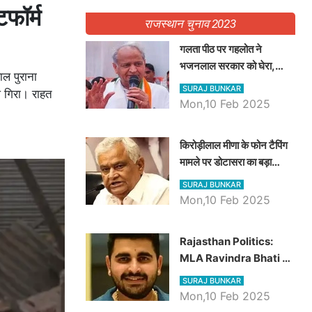
फॉर्म
राजस्थान चुनाव 2023
गलता पीठ पर गहलोत ने
भजनलाल सरकार को घेरा,
ल पुराना
Video में देखें अब तक बड़ी
SURAJ BUNKAR
 गिरा। राहत
खबरें
Mon,10 Feb 2025
किरोड़ीलाल मीणा के फोन टैपिंग
मामले पर डोटासरा का बड़ा
आरोप, वीडियो में देखें AZ बड़ी
SURAJ BUNKAR
खबरें
Mon,10 Feb 2025
Rajasthan Politics:
MLA Ravindra Bhati ने
प्रदेश की शिक्षा व्यवस्था पर
SURAJ BUNKAR
उठाए सवाल, Madan
Mon,10 Feb 2025
Dilawar पर हमला करते हुए