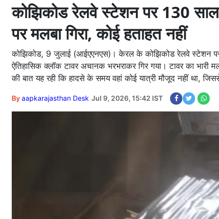
कोझिकोड रेलवे स्टेशन पर 130 साल प
पर मलबा गिरा, कोई हताहत नहीं
कोझिकोड, 9 जुलाई (आईएएनएस)। केरल के कोझिकोड रेलवे स्टेशन पर ग
ऐतिहासिक क्लॉक टावर अचानक भरभराकर गिर गया। टावर का भारी मलब
की बात यह रही कि हादसे के समय वहां कोई यात्री मौजूद नहीं था, जि
By
aapkarajasthan Desk
Jul 9, 2026, 15:42 IST