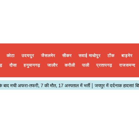
कोटा
उदयपुर
जैसलमेर
सीकर
सवाई माधोपुर
टोंक
बाड़मेर
ढ़
दौसा
हनुमानगढ़
जालौर
करौली
पाली
प्रतापगढ़
राजसमन्द