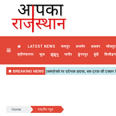
LATEST NEWS
जयपुर
अजमेर
अलवर
जोधपुर
श्रीगंगानगर
चूरू
झुंझुनू
नागौर
डूंगरपुर
बूंदी
चित्तौड़ग
Home
राष्ट्रीय न्यूज़