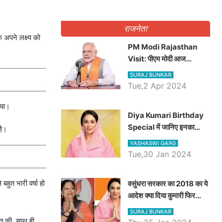
राजनेता
े अपने लक्ष्य को
PM Modi Rajasthan
Visit: पीएम मोदी आज
राजस्थान में कोटपूतली में करेंगे
SURAJ BUNKAR
विशाल रैली, एक सभा से 8 सीटों
Tue,2 Apr 2024
पर साधेगें निशाना
िया।
Diya Kumari Birthday
Special में जानिए इनका
है।
राजकुमारी से राजस्थान की
YASHASWI GARG
डिप्टी सीएम बनने तक का सफर,
Tue,30 Jan 2024
एक क्लिक में जाने पूरा जीवन
परिचय
बहुत भारी वर्षा हो
वसुंधरा सरकार का 2018 का ये
आदेश क्या दिया कुमारी फिर
करेंगी लागू? कांग्रेस सरकार ने
SURAJ BUNKAR
किया था निरस्त
त की, साथ ही