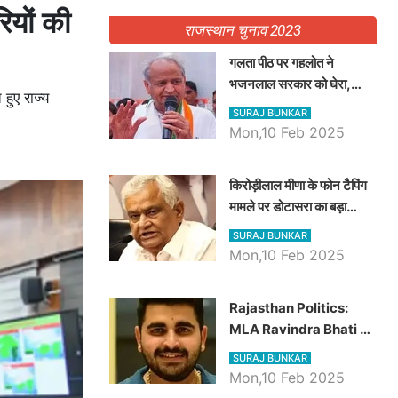
ियों की
राजस्थान चुनाव 2023
गलता पीठ पर गहलोत ने
भजनलाल सरकार को घेरा,
हुए राज्य
Video में देखें अब तक बड़ी
SURAJ BUNKAR
खबरें
Mon,10 Feb 2025
किरोड़ीलाल मीणा के फोन टैपिंग
मामले पर डोटासरा का बड़ा
आरोप, वीडियो में देखें AZ बड़ी
SURAJ BUNKAR
खबरें
Mon,10 Feb 2025
Rajasthan Politics:
MLA Ravindra Bhati ने
प्रदेश की शिक्षा व्यवस्था पर
SURAJ BUNKAR
उठाए सवाल, Madan
Mon,10 Feb 2025
Dilawar पर हमला करते हुए