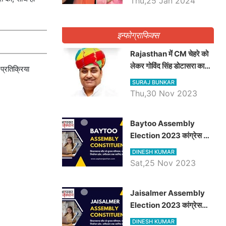
Thu,25 Jan 2024
इन्फोग्राफिक्स
Rajasthan में CM चेहरे को
लेकर गोविंद सिंह डोटासरा का
प्रतिक्रिया
बड़ा बयान आया सामने, जानें
SURAJ BUNKAR
विचार
Thu,30 Nov 2023
Baytoo Assembly
Election 2023 कांग्रेस से
हरीश चौधरी तो बालाराम मुंड होंगे
DINESH KUMAR
भाजपा उम्मीदवार, जानिये बायतू
Sat,25 Nov 2023
विधानसभा सीट के ताजा
समीकरण
​​​​​​​Jaisalmer Assembly
Election 2023 कांग्रेस
रूपा राम मेघवाल तो छोटु सिंह
DINESH KUMAR