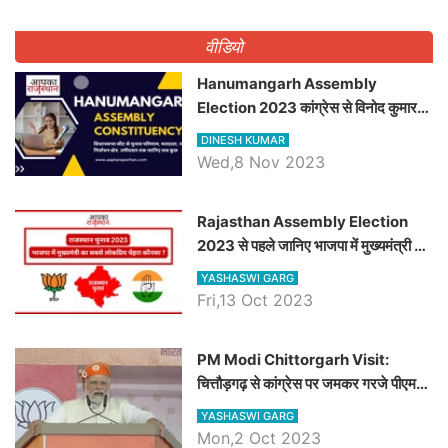
वीडियो
Hanumangarh Assembly
Election 2023 कांग्रेस से विनोद कुमार
चौधरी तो अमित चौधरी होंगे भाजपा उम्मीदवार,
DINESH KUMAR
जानिये हनुमानगढ़ विधानसभा सीट के ताजा
Wed,8 Nov 2023
समीकरण
Rajasthan Assembly Election
2023 से पहले जानिए भाजपा में मुख्यमंत्री का
सबसे लोकप्रिय चेहरा कौनसा ?
YASHASWI GARG
Fri,13 Oct 2023
PM Modi Chittorgarh Visit:
चित्तौड़गढ़ से कांग्रेस पर जमकर गरजे पीएम
मोदी, जाने प्रधानमंत्री के भाषण की बड़ी
YASHASWI GARG
बातें, देखें वीडियो
Mon,2 Oct 2023