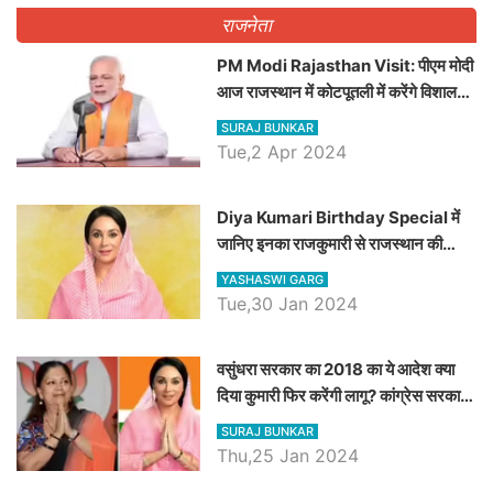
राजनेता
PM Modi Rajasthan Visit: पीएम मोदी
आज राजस्थान में कोटपूतली में करेंगे विशाल
रैली, एक सभा से 8 सीटों पर साधेगें निशाना
SURAJ BUNKAR
Tue,2 Apr 2024
Diya Kumari Birthday Special में
जानिए इनका राजकुमारी से राजस्थान की
डिप्टी सीएम बनने तक का सफर, एक क्लिक में
YASHASWI GARG
जाने पूरा जीवन परिचय
Tue,30 Jan 2024
वसुंधरा सरकार का 2018 का ये आदेश क्या
दिया कुमारी फिर करेंगी लागू? कांग्रेस सरकार
ने किया था निरस्त
SURAJ BUNKAR
Thu,25 Jan 2024