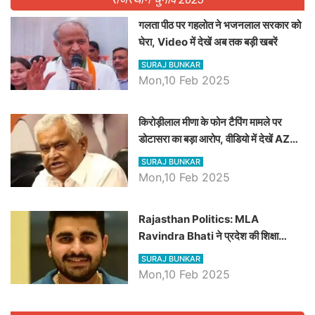
गलता पीठ पर गहलोत ने भजनलाल सरकार को
घेरा, Video में देखें अब तक बड़ी खबरें
SURAJ BUNKAR
Mon,10 Feb 2025
किरोड़ीलाल मीणा के फोन टैपिंग मामले पर
डोटासरा का बड़ा आरोप, वीडियो में देखें AZ
बड़ी खबरें
SURAJ BUNKAR
Mon,10 Feb 2025
Rajasthan Politics: MLA
Ravindra Bhati ने प्रदेश की शिक्षा
व्यवस्था पर उठाए सवाल, Madan
SURAJ BUNKAR
Dilawar पर हमला करते हुए गिनवाये खाली
Mon,10 Feb 2025
पद