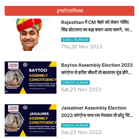
इन्फोग्राफिक्स
Rajasthan में CM चेहरे को लेकर गोविंद
सिंह डोटासरा का बड़ा बयान आया सामने, जानें
विचार
SURAJ BUNKAR
Thu,30 Nov 2023
Baytoo Assembly Election 2023
कांग्रेस से हरीश चौधरी तो बालाराम मुंड होंगे
भाजपा उम्मीदवार, जानिये बायतू विधानसभा
DINESH KUMAR
सीट के ताजा समीकरण
Sat,25 Nov 2023
​​​​​​​Jaisalmer Assembly Election
2023 कांग्रेस रूपा राम मेघवाल तो छोटु सिंह
भाटी होंगे भाजपा उम्मीदवार, जानिये जैसलमेर
DINESH KUMAR
विधानसभा सीट के ताजा समीकरण
Sat,25 Nov 2023