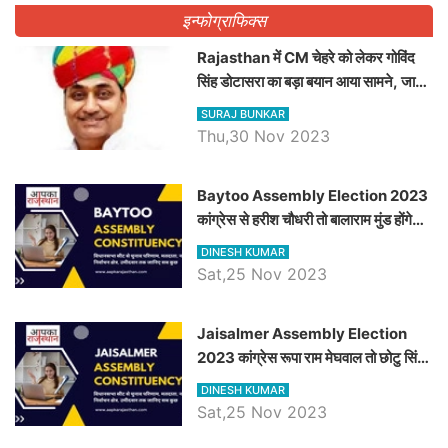
इन्फोग्राफिक्स
Rajasthan में CM चेहरे को लेकर गोविंद
सिंह डोटासरा का बड़ा बयान आया सामने, जानें
विचार
SURAJ BUNKAR
Thu,30 Nov 2023
Baytoo Assembly Election 2023
कांग्रेस से हरीश चौधरी तो बालाराम मुंड होंगे
भाजपा उम्मीदवार, जानिये बायतू विधानसभा
DINESH KUMAR
सीट के ताजा समीकरण
Sat,25 Nov 2023
​​​​​​​Jaisalmer Assembly Election
2023 कांग्रेस रूपा राम मेघवाल तो छोटु सिंह
भाटी होंगे भाजपा उम्मीदवार, जानिये जैसलमेर
DINESH KUMAR
विधानसभा सीट के ताजा समीकरण
Sat,25 Nov 2023