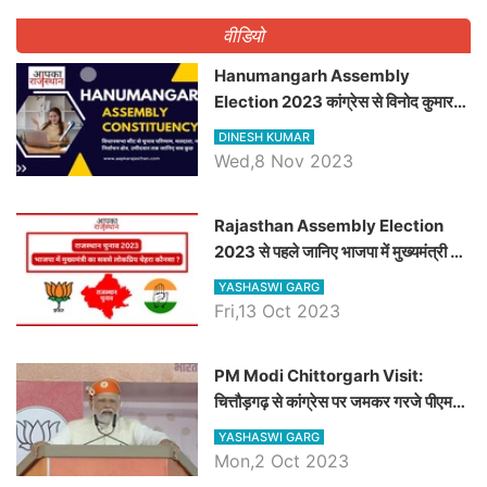
वीडियो
Hanumangarh Assembly
Election 2023 कांग्रेस से विनोद कुमार
चौधरी तो अमित चौधरी होंगे भाजपा उम्मीदवार,
DINESH KUMAR
जानिये हनुमानगढ़ विधानसभा सीट के ताजा
Wed,8 Nov 2023
समीकरण
Rajasthan Assembly Election
2023 से पहले जानिए भाजपा में मुख्यमंत्री का
सबसे लोकप्रिय चेहरा कौनसा ?
YASHASWI GARG
Fri,13 Oct 2023
PM Modi Chittorgarh Visit:
चित्तौड़गढ़ से कांग्रेस पर जमकर गरजे पीएम
मोदी, जाने प्रधानमंत्री के भाषण की बड़ी
YASHASWI GARG
बातें, देखें वीडियो
Mon,2 Oct 2023