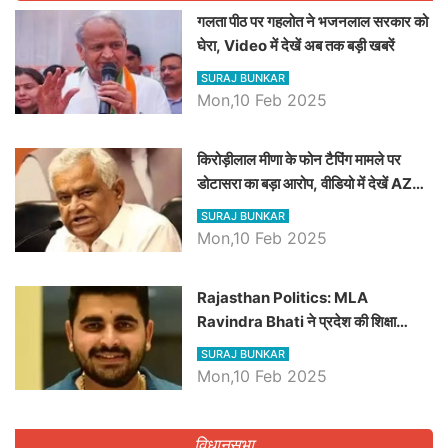
गलता पीठ पर गहलोत ने भजनलाल सरकार को
घेरा, Video में देखें अब तक बड़ी खबरें
SURAJ BUNKAR
Mon,10 Feb 2025
किरोड़ीलाल मीणा के फोन टैपिंग मामले पर
डोटासरा का बड़ा आरोप, वीडियो में देखें AZ
बड़ी खबरें
SURAJ BUNKAR
Mon,10 Feb 2025
Rajasthan Politics: MLA
Ravindra Bhati ने प्रदेश की शिक्षा
व्यवस्था पर उठाए सवाल, Madan
SURAJ BUNKAR
Dilawar पर हमला करते हुए गिनवाये खाली
Mon,10 Feb 2025
पद
विधानसभा