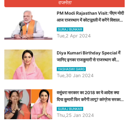
राजनेता
PM Modi Rajasthan Visit: पीएम मोदी
आज राजस्थान में कोटपूतली में करेंगे विशाल
रैली, एक सभा से 8 सीटों पर साधेगें निशाना
SURAJ BUNKAR
Tue,2 Apr 2024
Diya Kumari Birthday Special में
जानिए इनका राजकुमारी से राजस्थान की
डिप्टी सीएम बनने तक का सफर, एक क्लिक में
YASHASWI GARG
जाने पूरा जीवन परिचय
Tue,30 Jan 2024
वसुंधरा सरकार का 2018 का ये आदेश क्या
दिया कुमारी फिर करेंगी लागू? कांग्रेस सरकार
ने किया था निरस्त
SURAJ BUNKAR
Thu,25 Jan 2024