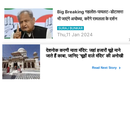
Big Breaking गहलोत-पायलट-डोटासरा
भी जाएंगे अयोध्या, करेंगे रामलला के दर्शन
SURAJ BUNKAR
Thu,11 Jan 2024
BJP पर तंज कसने वाली Congress ने
अभी तक तय नहीं किया नेता प्रतिपक्ष, जानें
कौन होगा दावेदार
SURAJ BUNKAR
Tue,9 Jan 2024
राजनेता
PM Modi Rajasthan Visit: पीएम मोदी
आज राजस्थान में कोटपूतली में करेंगे विशाल
रैली, एक सभा से 8 सीटों पर साधेगें निशाना
SURAJ BUNKAR
Tue,2 Apr 2024