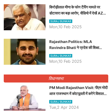
किरोड़ीलाल मीणा के फोन टैपिंग मामले पर
डोटासरा का बड़ा आरोप, वीडियो में देखें AZ
बड़ी खबरें
SURAJ BUNKAR
Mon,10 Feb 2025
Rajasthan Politics: MLA
Ravindra Bhati ने प्रदेश की शिक्षा
व्यवस्था पर उठाए सवाल, Madan
SURAJ BUNKAR
Dilawar पर हमला करते हुए गिनवाये खाली
Mon,10 Feb 2025
पद
विधानसभा
PM Modi Rajasthan Visit: पीएम मोदी
आज राजस्थान में कोटपूतली में करेंगे विशाल
रैली, एक सभा से 8 सीटों पर साधेगें निशाना
SURAJ BUNKAR
Tue,2 Apr 2024