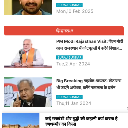
व्यवस्था पर उठाए सवाल, Madan
SURAJ BUNKAR
Dilawar पर हमला करते हुए गिनवाये खाली
Mon,10 Feb 2025
पद
विधानसभा
PM Modi Rajasthan Visit: पीएम मोदी
आज राजस्थान में कोटपूतली में करेंगे विशाल
रैली, एक सभा से 8 सीटों पर साधेगें निशाना
SURAJ BUNKAR
Tue,2 Apr 2024
Big Breaking गहलोत-पायलट-डोटासरा
भी जाएंगे अयोध्या, करेंगे रामलला के दर्शन
SURAJ BUNKAR
Thu,11 Jan 2024
BJP पर तंज कसने वाली Congress ने
अभी तक तय नहीं किया नेता प्रतिपक्ष, जानें