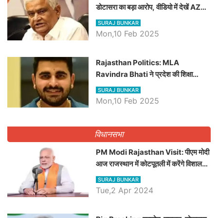
डोटासरा का बड़ा आरोप, वीडियो में देखें AZ
बड़ी खबरें
SURAJ BUNKAR
Mon,10 Feb 2025
Rajasthan Politics: MLA
Ravindra Bhati ने प्रदेश की शिक्षा
व्यवस्था पर उठाए सवाल, Madan
SURAJ BUNKAR
Dilawar पर हमला करते हुए गिनवाये खाली
Mon,10 Feb 2025
पद
विधानसभा
PM Modi Rajasthan Visit: पीएम मोदी
आज राजस्थान में कोटपूतली में करेंगे विशाल
रैली, एक सभा से 8 सीटों पर साधेगें निशाना
SURAJ BUNKAR
Tue,2 Apr 2024