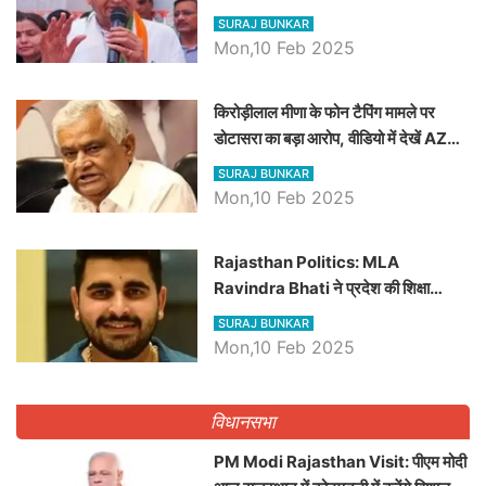
SURAJ BUNKAR
Mon,10 Feb 2025
किरोड़ीलाल मीणा के फोन टैपिंग मामले पर
डोटासरा का बड़ा आरोप, वीडियो में देखें AZ
बड़ी खबरें
SURAJ BUNKAR
Mon,10 Feb 2025
Rajasthan Politics: MLA
Ravindra Bhati ने प्रदेश की शिक्षा
व्यवस्था पर उठाए सवाल, Madan
SURAJ BUNKAR
Dilawar पर हमला करते हुए गिनवाये खाली
Mon,10 Feb 2025
पद
विधानसभा
PM Modi Rajasthan Visit: पीएम मोदी