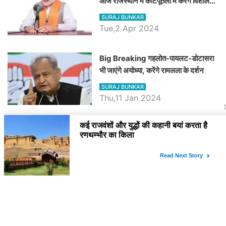
आज राजस्थान में कोटपूतली में करेंगे विशाल
रैली, एक सभा से 8 सीटों पर साधेगें निशाना
SURAJ BUNKAR
Tue,2 Apr 2024
Big Breaking गहलोत-पायलट-डोटासरा
भी जाएंगे अयोध्या, करेंगे रामलला के दर्शन
SURAJ BUNKAR
Thu,11 Jan 2024
BJP पर तंज कसने वाली Congress ने
अभी तक तय नहीं किया नेता प्रतिपक्ष, जानें
कौन होगा दावेदार
SURAJ BUNKAR
Tue,9 Jan 2024
राजनेता
PM Modi Rajasthan Visit: पीएम मोदी