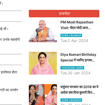
है।
राजनेता
PM Modi Rajasthan
Visit: पीएम मोदी आज
राई थी।
राजस्थान में कोटपूतली में करेंगे
SURAJ BUNKAR
विशाल रैली, एक सभा से 8 सीटों
ाय और उनके सहयोगी
Tue,2 Apr 2024
पर साधेगें निशाना
Diya Kumari Birthday
Special में जानिए इनका
राजकुमारी से राजस्थान की
YASHASWI GARG
डिप्टी सीएम बनने तक का सफर,
 इस्तेमाल होना
Tue,30 Jan 2024
एक क्लिक में जाने पूरा जीवन
परिचय
वसुंधरा सरकार का 2018 का ये
ामग्री का उपयोग
आदेश क्या दिया कुमारी फिर
करेंगी लागू? कांग्रेस सरकार ने
SURAJ BUNKAR
किया था निरस्त