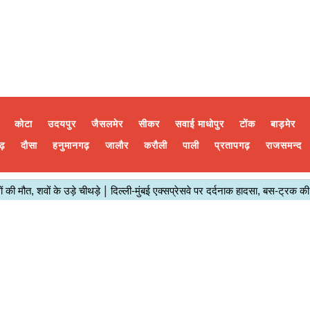
कोटा
उदयपुर
जैसलमेर
सीकर
सवाई माधोपुर
टोंक
बाड़मेर
ढ़
दौसा
हनुमानगढ़
जालौर
करौली
पाली
प्रतापगढ़
राजसमन्द