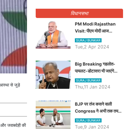
गिनवाये खाली पद
विधानसभा
PM Modi Rajasthan
Visit: पीएम मोदी आज
राजस्थान में कोटपूतली में करेंगे
SURAJ BUNKAR
विशाल रैली, एक सभा से 8 सीटों
Tue,2 Apr 2024
पर साधेगें निशाना
Big Breaking गहलोत-
पायलट-डोटासरा भी जाएंगे
अयोध्या, करेंगे रामलला के दर्शन
SURAJ BUNKAR
स्था से जुड़े
Thu,11 Jan 2024
BJP पर तंज कसने वाली
Congress ने अभी तक तय
नहीं किया नेता प्रतिपक्ष, जानें
SURAJ BUNKAR
कौन होगा दावेदार
ता और जवाबदेही की
Tue,9 Jan 2024