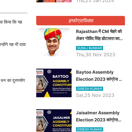
Thu,25 Jan 2024
इन्फोग्राफिक्स
दावा किया कि यह
Rajasthan में CM चेहरे को
लेकर गोविंद सिंह डोटासरा का
होंने यह भी दावा
बड़ा बयान आया सामने, जानें
SURAJ BUNKAR
विचार
Thu,30 Nov 2023
Baytoo Assembly
Election 2023 कांग्रेस से
स धन का दुरुपयोग
हरीश चौधरी तो बालाराम मुंड होंगे
DINESH KUMAR
भाजपा उम्मीदवार, जानिये बायतू
Sat,25 Nov 2023
विधानसभा सीट के ताजा
समीकरण
​​​​​​​Jaisalmer Assembly
Election 2023 कांग्रेस
रूपा राम मेघवाल तो छोटु सिंह
DINESH KUMAR