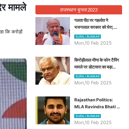
दिर मामले
राजस्थान चुनाव 2023
गलता पीठ पर गहलोत ने
भजनलाल सरकार को घेरा,
हा कि करोड़ों
Video में देखें अब तक बड़ी
SURAJ BUNKAR
खबरें
Mon,10 Feb 2025
किरोड़ीलाल मीणा के फोन टैपिंग
मामले पर डोटासरा का बड़ा
आरोप, वीडियो में देखें AZ बड़ी
SURAJ BUNKAR
खबरें
Mon,10 Feb 2025
Rajasthan Politics:
MLA Ravindra Bhati ने
प्रदेश की शिक्षा व्यवस्था पर
SURAJ BUNKAR
उठाए सवाल, Madan
Mon,10 Feb 2025
Dilawar पर हमला करते हुए