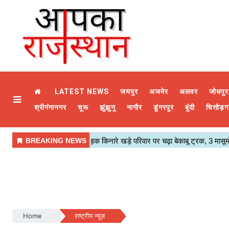
LATEST NEWS
जयपुर
अजमेर
अलवर
जोधपुर
श्रीगंगानगर
चूरू
झुंझुनू
नागौर
डूंगरपुर
बूंदी
चित्तौड़ग
Home
राष्ट्रीय न्यूज़