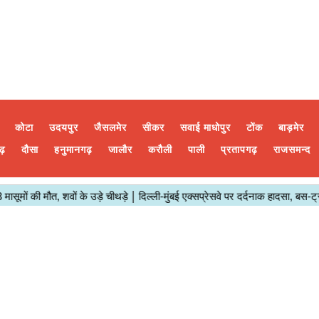
कोटा
उदयपुर
जैसलमेर
सीकर
सवाई माधोपुर
टोंक
बाड़मेर
ढ़
दौसा
हनुमानगढ़
जालौर
करौली
पाली
प्रतापगढ़
राजसमन्द