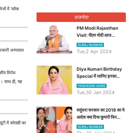
ं में 'ब्लैक
राजनेता
PM Modi Rajasthan
Visit: पीएम मोदी आज
राजस्थान में कोटपूतली में करेंगे
SURAJ BUNKAR
विशाल रैली, एक सभा से 8 सीटों
सरकारी अस्पताल
Tue,2 Apr 2024
पर साधेगें निशाना
Diya Kumari Birthday
वसीय विरोध
Special में जानिए इनका
है। साथ ही, यह
राजकुमारी से राजस्थान की
YASHASWI GARG
डिप्टी सीएम बनने तक का सफर,
Tue,30 Jan 2024
एक क्लिक में जाने पूरा जीवन
परिचय
वसुंधरा सरकार का 2018 का ये
आदेश क्या दिया कुमारी फिर
टी में कोताही का
करेंगी लागू? कांग्रेस सरकार ने
SURAJ BUNKAR
किया था निरस्त