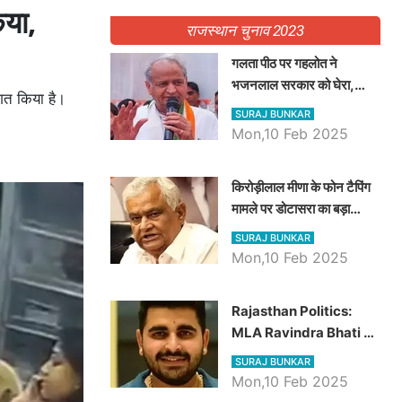
िया,
राजस्थान चुनाव 2023
गलता पीठ पर गहलोत ने
भजनलाल सरकार को घेरा,
ागत किया है।
Video में देखें अब तक बड़ी
SURAJ BUNKAR
खबरें
Mon,10 Feb 2025
किरोड़ीलाल मीणा के फोन टैपिंग
मामले पर डोटासरा का बड़ा
आरोप, वीडियो में देखें AZ बड़ी
SURAJ BUNKAR
खबरें
Mon,10 Feb 2025
Rajasthan Politics:
MLA Ravindra Bhati ने
प्रदेश की शिक्षा व्यवस्था पर
SURAJ BUNKAR
उठाए सवाल, Madan
Mon,10 Feb 2025
Dilawar पर हमला करते हुए