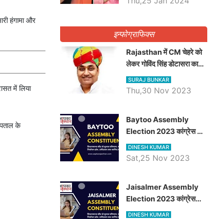
Thu,25 Jan 2024
भारी हंगामा और
इन्फोग्राफिक्स
Rajasthan में CM चेहरे को
लेकर गोविंद सिंह डोटासरा का
बड़ा बयान आया सामने, जानें
SURAJ BUNKAR
विचार
ासत में लिया
Thu,30 Nov 2023
Baytoo Assembly
्पताल के
Election 2023 कांग्रेस से
हरीश चौधरी तो बालाराम मुंड होंगे
DINESH KUMAR
भाजपा उम्मीदवार, जानिये बायतू
Sat,25 Nov 2023
विधानसभा सीट के ताजा
समीकरण
​​​​​​​Jaisalmer Assembly
Election 2023 कांग्रेस
रूपा राम मेघवाल तो छोटु सिंह
DINESH KUMAR