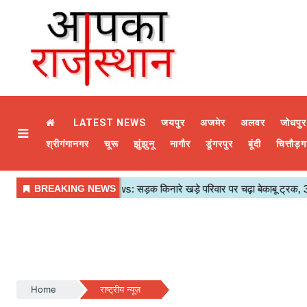
LATEST NEWS
जयपुर
अजमेर
अलवर
जोधपुर
श्रीगंगानगर
चूरू
झुंझुनू
नागौर
डूंगरपुर
बूंदी
चित्तौड़ग
Home
राष्ट्रीय न्यूज़