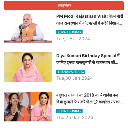
राजनेता
PM Modi Rajasthan Visit: पीएम मोदी
आज राजस्थान में कोटपूतली में करेंगे विशाल
रैली, एक सभा से 8 सीटों पर साधेगें निशाना
SURAJ BUNKAR
Tue,2 Apr 2024
Diya Kumari Birthday Special में
जानिए इनका राजकुमारी से राजस्थान की
डिप्टी सीएम बनने तक का सफर, एक क्लिक में
YASHASWI GARG
जाने पूरा जीवन परिचय
Tue,30 Jan 2024
वसुंधरा सरकार का 2018 का ये आदेश क्या
दिया कुमारी फिर करेंगी लागू? कांग्रेस सरकार
ने किया था निरस्त
SURAJ BUNKAR
Thu,25 Jan 2024