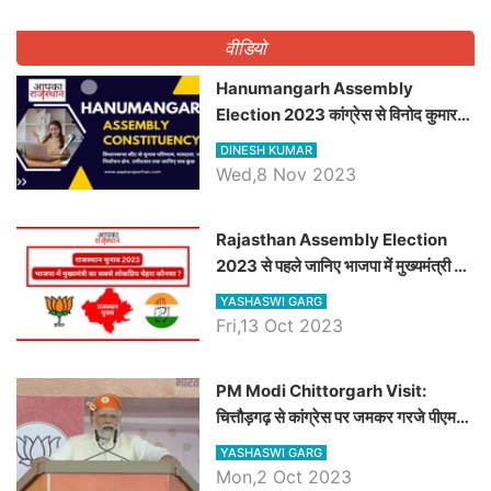
वीडियो
Hanumangarh Assembly
Election 2023 कांग्रेस से विनोद कुमार
चौधरी तो अमित चौधरी होंगे भाजपा उम्मीदवार,
DINESH KUMAR
जानिये हनुमानगढ़ विधानसभा सीट के ताजा
Wed,8 Nov 2023
समीकरण
Rajasthan Assembly Election
2023 से पहले जानिए भाजपा में मुख्यमंत्री का
सबसे लोकप्रिय चेहरा कौनसा ?
YASHASWI GARG
Fri,13 Oct 2023
PM Modi Chittorgarh Visit:
चित्तौड़गढ़ से कांग्रेस पर जमकर गरजे पीएम
मोदी, जाने प्रधानमंत्री के भाषण की बड़ी
YASHASWI GARG
बातें, देखें वीडियो
Mon,2 Oct 2023