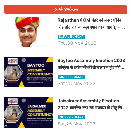
इन्फोग्राफिक्स
Rajasthan में CM चेहरे को लेकर गोविंद
सिंह डोटासरा का बड़ा बयान आया सामने, जानें
विचार
SURAJ BUNKAR
Thu,30 Nov 2023
Baytoo Assembly Election 2023
कांग्रेस से हरीश चौधरी तो बालाराम मुंड होंगे
भाजपा उम्मीदवार, जानिये बायतू विधानसभा
DINESH KUMAR
सीट के ताजा समीकरण
Sat,25 Nov 2023
​​​​​​​Jaisalmer Assembly Election
2023 कांग्रेस रूपा राम मेघवाल तो छोटु सिंह
भाटी होंगे भाजपा उम्मीदवार, जानिये जैसलमेर
DINESH KUMAR
विधानसभा सीट के ताजा समीकरण
Sat,25 Nov 2023