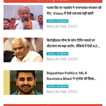
गलता पीठ पर गहलोत ने भजनलाल सरकार को
घेरा, Video में देखें अब तक बड़ी खबरें
SURAJ BUNKAR
Mon,10 Feb 2025
किरोड़ीलाल मीणा के फोन टैपिंग मामले पर
डोटासरा का बड़ा आरोप, वीडियो में देखें AZ
बड़ी खबरें
SURAJ BUNKAR
Mon,10 Feb 2025
Rajasthan Politics: MLA
Ravindra Bhati ने प्रदेश की शिक्षा
व्यवस्था पर उठाए सवाल, Madan
SURAJ BUNKAR
Dilawar पर हमला करते हुए गिनवाये खाली
Mon,10 Feb 2025
पद