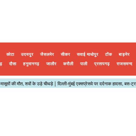
कोटा
उदयपुर
जैसलमेर
सीकर
सवाई माधोपुर
टोंक
बाड़मेर
ढ़
दौसा
हनुमानगढ़
जालौर
करौली
पाली
प्रतापगढ़
राजसमन्द