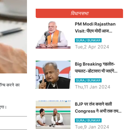
गिनवाये खाली पद
विधानसभा
PM Modi Rajasthan
Visit: पीएम मोदी आज
राजस्थान में कोटपूतली में करेंगे
SURAJ BUNKAR
विशाल रैली, एक सभा से 8 सीटों
Tue,2 Apr 2024
पर साधेगें निशाना
Big Breaking गहलोत-
पायलट-डोटासरा भी जाएंगे
अयोध्या, करेंगे रामलला के दर्शन
SURAJ BUNKAR
लॉन्च करने का
Thu,11 Jan 2024
BJP पर तंज कसने वाली
ाएगा।
Congress ने अभी तक तय
नहीं किया नेता प्रतिपक्ष, जानें
SURAJ BUNKAR
कौन होगा दावेदार
Tue,9 Jan 2024