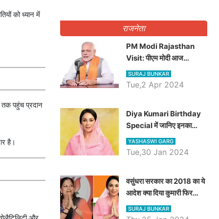
यों को ध्यान में
राजनेता
PM Modi Rajasthan
Visit: पीएम मोदी आज
राजस्थान में कोटपूतली में करेंगे
SURAJ BUNKAR
विशाल रैली, एक सभा से 8 सीटों
Tue,2 Apr 2024
पर साधेगें निशाना
ा तक पहुंच प्रदान
Diya Kumari Birthday
Special में जानिए इनका
राजकुमारी से राजस्थान की
ार है।
YASHASWI GARG
डिप्टी सीएम बनने तक का सफर,
Tue,30 Jan 2024
एक क्लिक में जाने पूरा जीवन
परिचय
वसुंधरा सरकार का 2018 का ये
आदेश क्या दिया कुमारी फिर
करेंगी लागू? कांग्रेस सरकार ने
SURAJ BUNKAR
किया था निरस्त
ो वोलैटिलिटी और