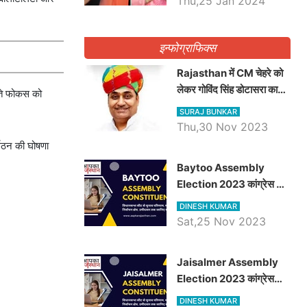
Thu,25 Jan 2024
इन्फोग्राफिक्स
Rajasthan में CM चेहरे को
लेकर गोविंद सिंह डोटासरा का
ढ़ते फोकस को
बड़ा बयान आया सामने, जानें
SURAJ BUNKAR
विचार
Thu,30 Nov 2023
्गठन की घोषणा
Baytoo Assembly
Election 2023 कांग्रेस से
हरीश चौधरी तो बालाराम मुंड होंगे
DINESH KUMAR
भाजपा उम्मीदवार, जानिये बायतू
Sat,25 Nov 2023
विधानसभा सीट के ताजा
समीकरण
​​​​​​​Jaisalmer Assembly
Election 2023 कांग्रेस
रूपा राम मेघवाल तो छोटु सिंह
DINESH KUMAR