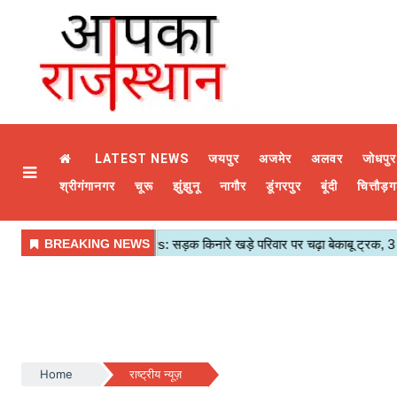
LATEST NEWS
जयपुर
अजमेर
अलवर
जोधपुर
श्रीगंगानगर
चूरू
झुंझुनू
नागौर
डूंगरपुर
बूंदी
चित्तौड़ग
Home
राष्ट्रीय न्यूज़