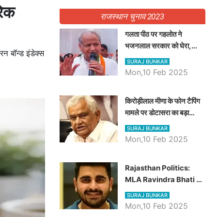
रेक
राजस्थान चुनाव 2023
गलता पीठ पर गहलोत ने
भजनलाल सरकार को घेरा,
न बॉन्ड इंडेक्स
Video में देखें अब तक बड़ी
SURAJ BUNKAR
खबरें
Mon,10 Feb 2025
किरोड़ीलाल मीणा के फोन टैपिंग
मामले पर डोटासरा का बड़ा
आरोप, वीडियो में देखें AZ बड़ी
SURAJ BUNKAR
खबरें
Mon,10 Feb 2025
Rajasthan Politics:
MLA Ravindra Bhati ने
प्रदेश की शिक्षा व्यवस्था पर
SURAJ BUNKAR
उठाए सवाल, Madan
Mon,10 Feb 2025
Dilawar पर हमला करते हुए