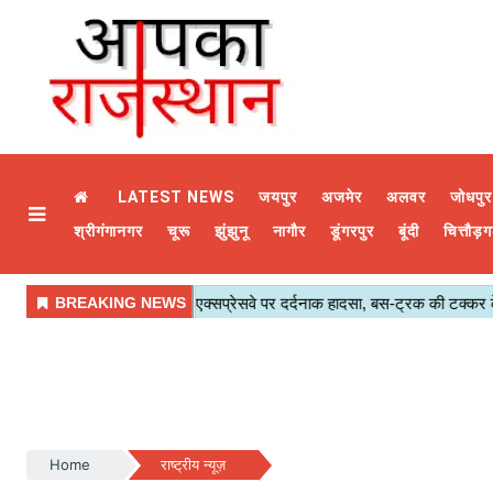
LATEST NEWS
जयपुर
अजमेर
अलवर
जोधपुर
श्रीगंगानगर
चूरू
झुंझुनू
नागौर
डूंगरपुर
बूंदी
चित्तौड़ग
Home
राष्ट्रीय न्यूज़