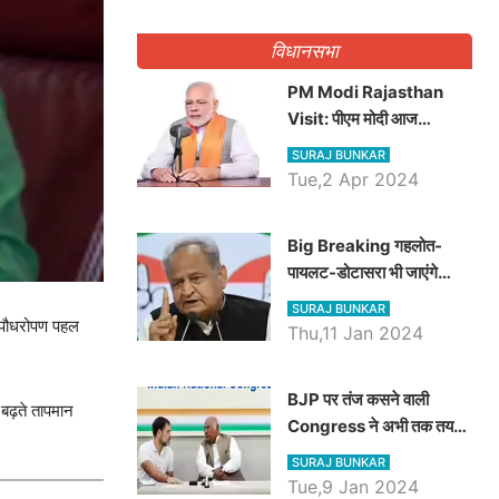
गिनवाये खाली पद
विधानसभा
PM Modi Rajasthan
Visit: पीएम मोदी आज
राजस्थान में कोटपूतली में करेंगे
SURAJ BUNKAR
विशाल रैली, एक सभा से 8 सीटों
Tue,2 Apr 2024
पर साधेगें निशाना
Big Breaking गहलोत-
पायलट-डोटासरा भी जाएंगे
अयोध्या, करेंगे रामलला के दर्शन
SURAJ BUNKAR
’ पौधरोपण पहल
Thu,11 Jan 2024
BJP पर तंज कसने वाली
 बढ़ते तापमान
Congress ने अभी तक तय
नहीं किया नेता प्रतिपक्ष, जानें
SURAJ BUNKAR
कौन होगा दावेदार
Tue,9 Jan 2024