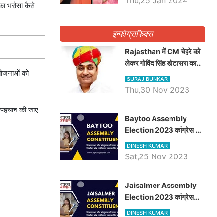
Thu,25 Jan 2024
का भरोसा कैसे
इन्फोग्राफिक्स
Rajasthan में CM चेहरे को
लेकर गोविंद सिंह डोटासरा का
 योजनाओं को
बड़ा बयान आया सामने, जानें
SURAJ BUNKAR
विचार
Thu,30 Nov 2023
की पहचान की जाए
Baytoo Assembly
Election 2023 कांग्रेस से
हरीश चौधरी तो बालाराम मुंड होंगे
DINESH KUMAR
भाजपा उम्मीदवार, जानिये बायतू
Sat,25 Nov 2023
विधानसभा सीट के ताजा
समीकरण
​​​​​​​Jaisalmer Assembly
Election 2023 कांग्रेस
रूपा राम मेघवाल तो छोटु सिंह
DINESH KUMAR