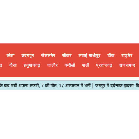
कोटा
उदयपुर
जैसलमेर
सीकर
सवाई माधोपुर
टोंक
बाड़मेर
ढ़
दौसा
हनुमानगढ़
जालौर
करौली
पाली
प्रतापगढ़
राजसमन्द