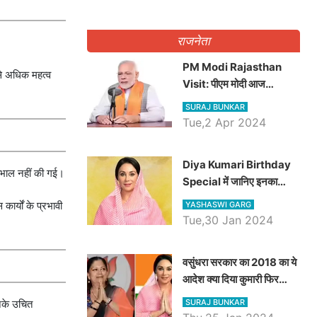
राजनेता
PM Modi Rajasthan
से अधिक महत्व
Visit: पीएम मोदी आज
राजस्थान में कोटपूतली में करेंगे
SURAJ BUNKAR
विशाल रैली, एक सभा से 8 सीटों
Tue,2 Apr 2024
पर साधेगें निशाना
Diya Kumari Birthday
ेखभाल नहीं की गई।
Special में जानिए इनका
राजकुमारी से राजस्थान की
ार्यों के प्रभावी
YASHASWI GARG
डिप्टी सीएम बनने तक का सफर,
Tue,30 Jan 2024
एक क्लिक में जाने पूरा जीवन
परिचय
वसुंधरा सरकार का 2018 का ये
आदेश क्या दिया कुमारी फिर
करेंगी लागू? कांग्रेस सरकार ने
SURAJ BUNKAR
नके उचित
किया था निरस्त