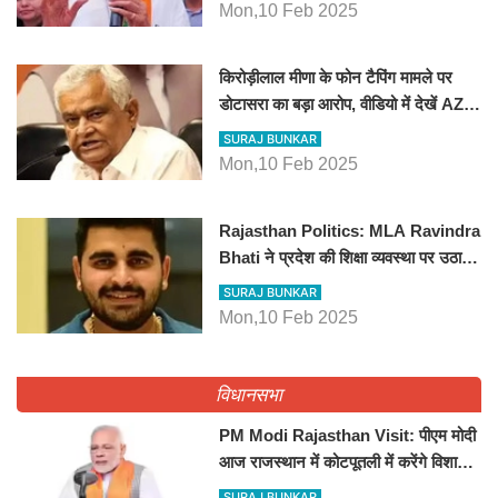
डोटासरा का बड़ा आरोप, वीडियो में देखें AZ
बड़ी खबरें
SURAJ BUNKAR
Mon,10 Feb 2025
Rajasthan Politics: MLA
Ravindra Bhati ने प्रदेश की शिक्षा
व्यवस्था पर उठाए सवाल, Madan
SURAJ BUNKAR
Dilawar पर हमला करते हुए गिनवाये खाली
Mon,10 Feb 2025
पद
विधानसभा
PM Modi Rajasthan Visit: पीएम मोदी
आज राजस्थान में कोटपूतली में करेंगे विशाल
रैली, एक सभा से 8 सीटों पर साधेगें निशाना
SURAJ BUNKAR
Tue,2 Apr 2024