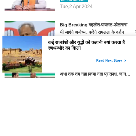
Big Breaking गहलोत-पायलट-डोटासरा
भी जाएंगे अयोध्या, करेंगे रामलला के दर्शन
SURAJ BUNKAR
Thu,11 Jan 2024
BJP पर तंज कसने वाली Congress ने
अभी तक तय नहीं किया नेता प्रतिपक्ष, जानें
कौन होगा दावेदार
SURAJ BUNKAR
Tue,9 Jan 2024
राजनेता
PM Modi Rajasthan Visit: पीएम मोदी
आज राजस्थान में कोटपूतली में करेंगे विशाल
रैली, एक सभा से 8 सीटों पर साधेगें निशाना
SURAJ BUNKAR
Tue,2 Apr 2024