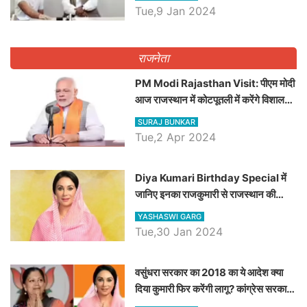
Tue,9 Jan 2024
राजनेता
PM Modi Rajasthan Visit: पीएम मोदी
आज राजस्थान में कोटपूतली में करेंगे विशाल
रैली, एक सभा से 8 सीटों पर साधेगें निशाना
SURAJ BUNKAR
Tue,2 Apr 2024
Diya Kumari Birthday Special में
जानिए इनका राजकुमारी से राजस्थान की
डिप्टी सीएम बनने तक का सफर, एक क्लिक में
YASHASWI GARG
जाने पूरा जीवन परिचय
Tue,30 Jan 2024
वसुंधरा सरकार का 2018 का ये आदेश क्या
दिया कुमारी फिर करेंगी लागू? कांग्रेस सरकार
ने किया था निरस्त