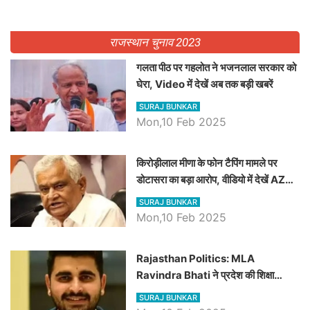
राजस्थान चुनाव 2023
गलता पीठ पर गहलोत ने भजनलाल सरकार को
घेरा, Video में देखें अब तक बड़ी खबरें
SURAJ BUNKAR
Mon,10 Feb 2025
किरोड़ीलाल मीणा के फोन टैपिंग मामले पर
डोटासरा का बड़ा आरोप, वीडियो में देखें AZ
बड़ी खबरें
SURAJ BUNKAR
Mon,10 Feb 2025
Rajasthan Politics: MLA
Ravindra Bhati ने प्रदेश की शिक्षा
व्यवस्था पर उठाए सवाल, Madan
SURAJ BUNKAR
Dilawar पर हमला करते हुए गिनवाये खाली