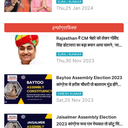
SURAJ BUNKAR
Thu,25 Jan 2024
इन्फोग्राफिक्स
Rajasthan में CM चेहरे को लेकर गोविंद
सिंह डोटासरा का बड़ा बयान आया सामने, जानें
विचार
SURAJ BUNKAR
Thu,30 Nov 2023
Baytoo Assembly Election 2023
कांग्रेस से हरीश चौधरी तो बालाराम मुंड होंगे
भाजपा उम्मीदवार, जानिये बायतू विधानसभा
DINESH KUMAR
सीट के ताजा समीकरण
Sat,25 Nov 2023
​​​​​​​Jaisalmer Assembly Election
2023 कांग्रेस रूपा राम मेघवाल तो छोटु सिंह