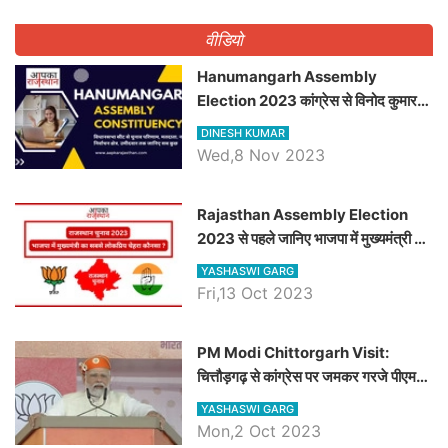
वीडियो
Hanumangarh Assembly
Election 2023 कांग्रेस से विनोद कुमार
चौधरी तो अमित चौधरी होंगे भाजपा उम्मीदवार,
DINESH KUMAR
जानिये हनुमानगढ़ विधानसभा सीट के ताजा
Wed,8 Nov 2023
समीकरण
Rajasthan Assembly Election
2023 से पहले जानिए भाजपा में मुख्यमंत्री का
सबसे लोकप्रिय चेहरा कौनसा ?
YASHASWI GARG
Fri,13 Oct 2023
PM Modi Chittorgarh Visit:
चित्तौड़गढ़ से कांग्रेस पर जमकर गरजे पीएम
मोदी, जाने प्रधानमंत्री के भाषण की बड़ी
YASHASWI GARG
बातें, देखें वीडियो
Mon,2 Oct 2023