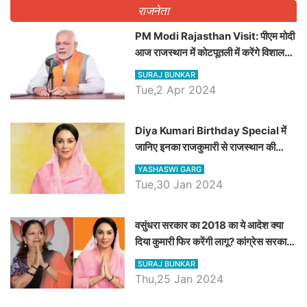
राजनेता
PM Modi Rajasthan Visit: पीएम मोदी
आज राजस्थान में कोटपूतली में करेंगे विशाल
रैली, एक सभा से 8 सीटों पर साधेगें निशाना
SURAJ BUNKAR
Tue,2 Apr 2024
Diya Kumari Birthday Special में
जानिए इनका राजकुमारी से राजस्थान की
डिप्टी सीएम बनने तक का सफर, एक क्लिक में
YASHASWI GARG
जाने पूरा जीवन परिचय
Tue,30 Jan 2024
वसुंधरा सरकार का 2018 का ये आदेश क्या
दिया कुमारी फिर करेंगी लागू? कांग्रेस सरकार
ने किया था निरस्त
SURAJ BUNKAR
Thu,25 Jan 2024