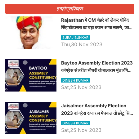
इन्फोग्राफिक्स
Rajasthan में CM चेहरे को लेकर गोविंद
सिंह डोटासरा का बड़ा बयान आया सामने, जानें
विचार
SURAJ BUNKAR
Thu,30 Nov 2023
Baytoo Assembly Election 2023
कांग्रेस से हरीश चौधरी तो बालाराम मुंड होंगे
भाजपा उम्मीदवार, जानिये बायतू विधानसभा
DINESH KUMAR
सीट के ताजा समीकरण
Sat,25 Nov 2023
​​​​​​​Jaisalmer Assembly Election
2023 कांग्रेस रूपा राम मेघवाल तो छोटु सिंह
भाटी होंगे भाजपा उम्मीदवार, जानिये जैसलमेर
DINESH KUMAR
विधानसभा सीट के ताजा समीकरण
Sat,25 Nov 2023