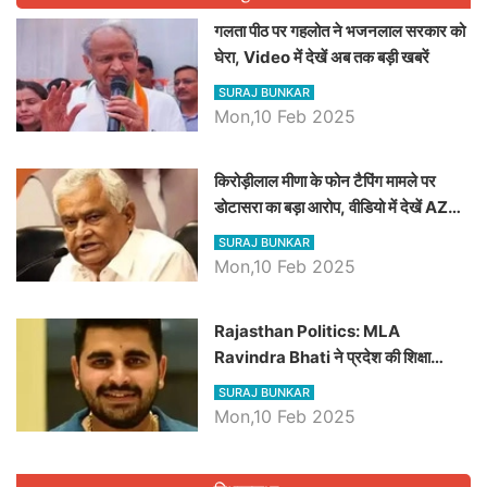
गलता पीठ पर गहलोत ने भजनलाल सरकार को
घेरा, Video में देखें अब तक बड़ी खबरें
SURAJ BUNKAR
Mon,10 Feb 2025
किरोड़ीलाल मीणा के फोन टैपिंग मामले पर
डोटासरा का बड़ा आरोप, वीडियो में देखें AZ
बड़ी खबरें
SURAJ BUNKAR
Mon,10 Feb 2025
Rajasthan Politics: MLA
Ravindra Bhati ने प्रदेश की शिक्षा
व्यवस्था पर उठाए सवाल, Madan
SURAJ BUNKAR
Dilawar पर हमला करते हुए गिनवाये खाली
Mon,10 Feb 2025
पद