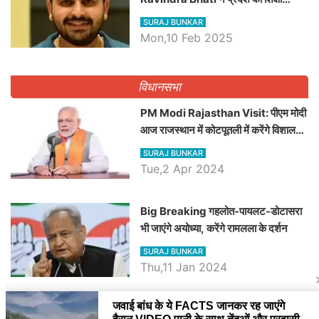
व्यवस्था पर उठाए सवाल, Madan
SURAJ BUNKAR
Dilawar पर हमला करते हुए गिनवाये खाली
Mon,10 Feb 2025
पद
विधानसभा
PM Modi Rajasthan Visit: पीएम मोदी
आज राजस्थान में कोटपूतली में करेंगे विशाल
रैली, एक सभा से 8 सीटों पर साधेगें निशाना
SURAJ BUNKAR
Tue,2 Apr 2024
Big Breaking गहलोत-पायलट-डोटासरा
भी जाएंगे अयोध्या, करेंगे रामलला के दर्शन
SURAJ BUNKAR
Thu,11 Jan 2024
BJP पर तंज कसने वाली Congress ने