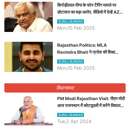
किरोड़ीलाल मीणा के फोन टैपिंग मामले पर
डोटासरा का बड़ा आरोप, वीडियो में देखें AZ
बड़ी खबरें
SURAJ BUNKAR
Mon,10 Feb 2025
Rajasthan Politics: MLA
Ravindra Bhati ने प्रदेश की शिक्षा
व्यवस्था पर उठाए सवाल, Madan
SURAJ BUNKAR
Dilawar पर हमला करते हुए गिनवाये खाली
Mon,10 Feb 2025
पद
विधानसभा
PM Modi Rajasthan Visit: पीएम मोदी
आज राजस्थान में कोटपूतली में करेंगे विशाल
रैली, एक सभा से 8 सीटों पर साधेगें निशाना
SURAJ BUNKAR
Tue,2 Apr 2024