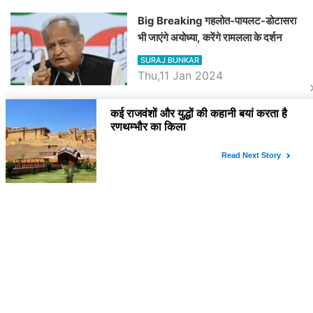
Big Breaking गहलोत-पायलट-डोटासरा
भी जाएंगे अयोध्या, करेंगे रामलला के दर्शन
SURAJ BUNKAR
Thu,11 Jan 2024
BJP पर तंज कसने वाली Congress ने
अभी तक तय नहीं किया नेता प्रतिपक्ष, जानें
कौन होगा दावेदार
SURAJ BUNKAR
Tue,9 Jan 2024
राजनेता
PM Modi Rajasthan Visit: पीएम मोदी
आज राजस्थान में कोटपूतली में करेंगे विशाल
रैली, एक सभा से 8 सीटों पर साधेगें निशाना
SURAJ BUNKAR
Tue,2 Apr 2024