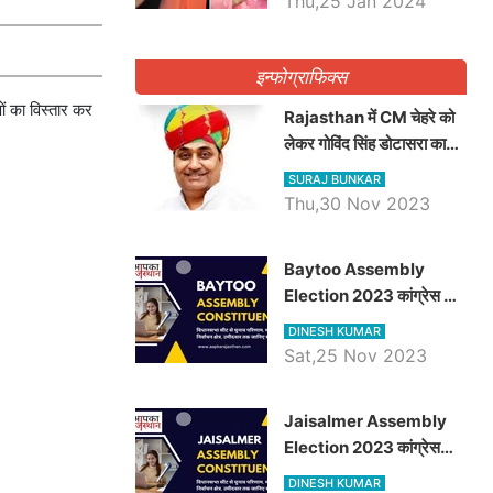
Thu,25 Jan 2024
इन्फोग्राफिक्स
ं का विस्तार कर
Rajasthan में CM चेहरे को
लेकर गोविंद सिंह डोटासरा का
बड़ा बयान आया सामने, जानें
SURAJ BUNKAR
विचार
Thu,30 Nov 2023
Baytoo Assembly
Election 2023 कांग्रेस से
हरीश चौधरी तो बालाराम मुंड होंगे
DINESH KUMAR
भाजपा उम्मीदवार, जानिये बायतू
Sat,25 Nov 2023
विधानसभा सीट के ताजा
समीकरण
​​​​​​​Jaisalmer Assembly
Election 2023 कांग्रेस
रूपा राम मेघवाल तो छोटु सिंह
DINESH KUMAR