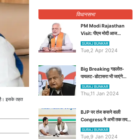
गिनवाये खाली पद
विधानसभा
PM Modi Rajasthan
Visit: पीएम मोदी आज
राजस्थान में कोटपूतली में करेंगे
SURAJ BUNKAR
विशाल रैली, एक सभा से 8 सीटों
Tue,2 Apr 2024
पर साधेगें निशाना
Big Breaking गहलोत-
पायलट-डोटासरा भी जाएंगे
अयोध्या, करेंगे रामलला के दर्शन
SURAJ BUNKAR
Thu,11 Jan 2024
 है। इसके तहत
BJP पर तंज कसने वाली
Congress ने अभी तक तय
नहीं किया नेता प्रतिपक्ष, जानें
SURAJ BUNKAR
कौन होगा दावेदार
Tue,9 Jan 2024