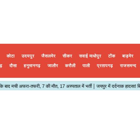
कोटा
उदयपुर
जैसलमेर
सीकर
सवाई माधोपुर
टोंक
बाड़मेर
ढ़
दौसा
हनुमानगढ़
जालौर
करौली
पाली
प्रतापगढ़
राजसमन्द