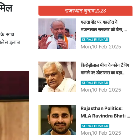
ामिल
राजस्थान चुनाव 2023
गलता पीठ पर गहलोत ने
भजनलाल सरकार को घेरा,
 के साथ
Video में देखें अब तक बड़ी
SURAJ BUNKAR
ैशलेस इलाज
खबरें
Mon,10 Feb 2025
किरोड़ीलाल मीणा के फोन टैपिंग
मामले पर डोटासरा का बड़ा
आरोप, वीडियो में देखें AZ बड़ी
SURAJ BUNKAR
खबरें
Mon,10 Feb 2025
Rajasthan Politics:
MLA Ravindra Bhati ने
प्रदेश की शिक्षा व्यवस्था पर
SURAJ BUNKAR
उठाए सवाल, Madan
Mon,10 Feb 2025
Dilawar पर हमला करते हुए