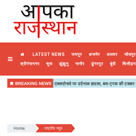
LATEST NEWS
जयपुर
अजमेर
अलवर
जोधपुर
श्रीगंगानगर
चूरू
झुंझुनू
नागौर
डूंगरपुर
बूंदी
चित्तौड़ग
Home
राष्ट्रीय न्यूज़