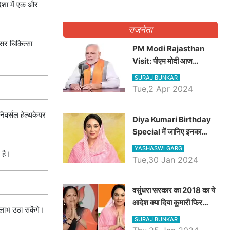
दिशा में एक और
राजनेता
ंसर चिकित्सा
PM Modi Rajasthan
Visit: पीएम मोदी आज
राजस्थान में कोटपूतली में करेंगे
SURAJ BUNKAR
विशाल रैली, एक सभा से 8 सीटों
Tue,2 Apr 2024
पर साधेगें निशाना
निवर्सल हेल्थकेयर
Diya Kumari Birthday
Special में जानिए इनका
राजकुमारी से राजस्थान की
YASHASWI GARG
 है।
डिप्टी सीएम बनने तक का सफर,
Tue,30 Jan 2024
एक क्लिक में जाने पूरा जीवन
परिचय
वसुंधरा सरकार का 2018 का ये
आदेश क्या दिया कुमारी फिर
 लाभ उठा सकेंगे।
करेंगी लागू? कांग्रेस सरकार ने
SURAJ BUNKAR
किया था निरस्त