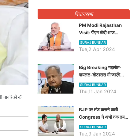
गिनवाये खाली पद
विधानसभा
PM Modi Rajasthan
Visit: पीएम मोदी आज
राजस्थान में कोटपूतली में करेंगे
SURAJ BUNKAR
विशाल रैली, एक सभा से 8 सीटों
Tue,2 Apr 2024
पर साधेगें निशाना
Big Breaking गहलोत-
पायलट-डोटासरा भी जाएंगे
अयोध्या, करेंगे रामलला के दर्शन
SURAJ BUNKAR
Thu,11 Jan 2024
ी नागरिकों की
BJP पर तंज कसने वाली
Congress ने अभी तक तय
नहीं किया नेता प्रतिपक्ष, जानें
SURAJ BUNKAR
कौन होगा दावेदार
Tue,9 Jan 2024