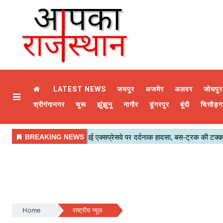
LATEST NEWS
जयपुर
अजमेर
अलवर
जोधपुर
श्रीगंगानगर
चूरू
झुंझुनू
नागौर
डूंगरपुर
बूंदी
चित्तौड़ग
Home
राष्ट्रीय न्यूज़