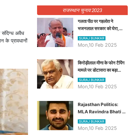
राजस्थान चुनाव 2023
गलता पीठ पर गहलोत ने
भजनलाल सरकार को घेरा,
संदिग्ध अवैध
Video में देखें अब तक बड़ी
SURAJ BUNKAR
 के प्रावधानों
खबरें
Mon,10 Feb 2025
किरोड़ीलाल मीणा के फोन टैपिंग
मामले पर डोटासरा का बड़ा
आरोप, वीडियो में देखें AZ बड़ी
SURAJ BUNKAR
खबरें
Mon,10 Feb 2025
Rajasthan Politics:
MLA Ravindra Bhati ने
प्रदेश की शिक्षा व्यवस्था पर
SURAJ BUNKAR
उठाए सवाल, Madan
Mon,10 Feb 2025
Dilawar पर हमला करते हुए