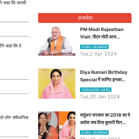
ंने कहा कि वापसी
राजनेता
PM Modi Rajasthan
Visit: पीएम मोदी आज
राजस्थान में कोटपूतली में करेंगे
ंने कहा कि वे
SURAJ BUNKAR
विशाल रैली, एक सभा से 8 सीटों
Tue,2 Apr 2024
पर साधेगें निशाना
Diya Kumari Birthday
Special में जानिए इनका
राजकुमारी से राजस्थान की
YASHASWI GARG
डिप्टी सीएम बनने तक का सफर,
Tue,30 Jan 2024
एक क्लिक में जाने पूरा जीवन
परिचय
वसुंधरा सरकार का 2018 का ये
 जो लोग संवैधानिक
आदेश क्या दिया कुमारी फिर
करेंगी लागू? कांग्रेस सरकार ने
SURAJ BUNKAR
किया था निरस्त