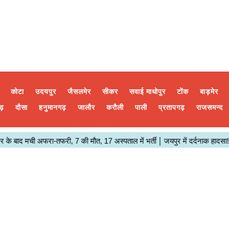
कोटा
उदयपुर
जैसलमेर
सीकर
सवाई माधोपुर
टोंक
बाड़मेर
ढ़
दौसा
हनुमानगढ़
जालौर
करौली
पाली
प्रतापगढ़
राजसमन्द