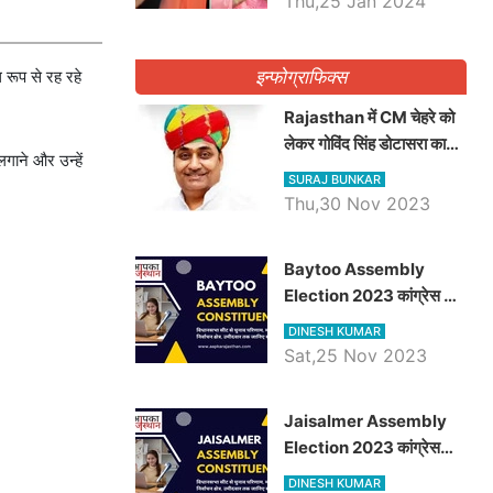
Thu,25 Jan 2024
इन्फोग्राफिक्स
 रूप से रह रहे
Rajasthan में CM चेहरे को
लेकर गोविंद सिंह डोटासरा का
गाने और उन्हें
बड़ा बयान आया सामने, जानें
SURAJ BUNKAR
विचार
Thu,30 Nov 2023
Baytoo Assembly
Election 2023 कांग्रेस से
हरीश चौधरी तो बालाराम मुंड होंगे
DINESH KUMAR
भाजपा उम्मीदवार, जानिये बायतू
Sat,25 Nov 2023
विधानसभा सीट के ताजा
समीकरण
​​​​​​​Jaisalmer Assembly
Election 2023 कांग्रेस
रूपा राम मेघवाल तो छोटु सिंह
DINESH KUMAR