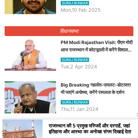
व्यवस्था पर उठाए सवाल, Madan
SURAJ BUNKAR
Dilawar पर हमला करते हुए गिनवाये खाली
Mon,10 Feb 2025
पद
विधानसभा
PM Modi Rajasthan Visit: पीएम मोदी
आज राजस्थान में कोटपूतली में करेंगे विशाल
रैली, एक सभा से 8 सीटों पर साधेगें निशाना
SURAJ BUNKAR
Tue,2 Apr 2024
Big Breaking गहलोत-पायलट-डोटासरा
भी जाएंगे अयोध्या, करेंगे रामलला के दर्शन
SURAJ BUNKAR
Thu,11 Jan 2024
BJP पर तंज कसने वाली Congress ने
अभी तक तय नहीं किया नेता प्रतिपक्ष, जानें