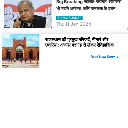
Big Breaking गहलोत-पायलट-डोटासरा
भी जाएंगे अयोध्या, करेंगे रामलला के दर्शन
SURAJ BUNKAR
Thu,11 Jan 2024
BJP पर तंज कसने वाली Congress ने
अभी तक तय नहीं किया नेता प्रतिपक्ष, जानें
कौन होगा दावेदार
SURAJ BUNKAR
Tue,9 Jan 2024
राजनेता
PM Modi Rajasthan Visit: पीएम मोदी
आज राजस्थान में कोटपूतली में करेंगे विशाल
रैली, एक सभा से 8 सीटों पर साधेगें निशाना
SURAJ BUNKAR
Tue,2 Apr 2024