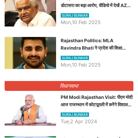
डोटासरा का बड़ा आरोप, वीडियो में देखें AZ
बड़ी खबरें
SURAJ BUNKAR
Mon,10 Feb 2025
Rajasthan Politics: MLA
Ravindra Bhati ने प्रदेश की शिक्षा
व्यवस्था पर उठाए सवाल, Madan
SURAJ BUNKAR
Dilawar पर हमला करते हुए गिनवाये खाली
Mon,10 Feb 2025
पद
विधानसभा
PM Modi Rajasthan Visit: पीएम मोदी
आज राजस्थान में कोटपूतली में करेंगे विशाल
रैली, एक सभा से 8 सीटों पर साधेगें निशाना
SURAJ BUNKAR
Tue,2 Apr 2024