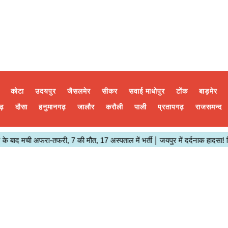
कोटा
उदयपुर
जैसलमेर
सीकर
सवाई माधोपुर
टोंक
बाड़मेर
ढ़
दौसा
हनुमानगढ़
जालौर
करौली
पाली
प्रतापगढ़
राजसमन्द