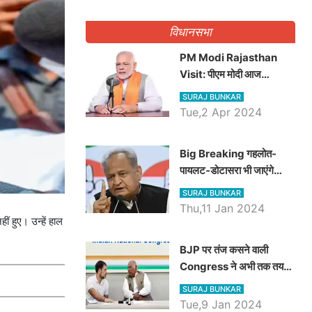
गिनवाये खाली पद
विधानसभा
PM Modi Rajasthan
Visit: पीएम मोदी आज
राजस्थान में कोटपूतली में करेंगे
SURAJ BUNKAR
विशाल रैली, एक सभा से 8 सीटों
Tue,2 Apr 2024
पर साधेगें निशाना
Big Breaking गहलोत-
पायलट-डोटासरा भी जाएंगे
अयोध्या, करेंगे रामलला के दर्शन
SURAJ BUNKAR
Thu,11 Jan 2024
 हुए। उन्हें हाल
BJP पर तंज कसने वाली
Congress ने अभी तक तय
नहीं किया नेता प्रतिपक्ष, जानें
SURAJ BUNKAR
कौन होगा दावेदार
Tue,9 Jan 2024