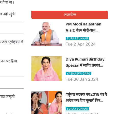
पल देना था।
नहीं पहुंचे।
राजनेता
PM Modi Rajasthan
Visit: पीएम मोदी आज
राजस्थान में कोटपूतली में करेंगे
SURAJ BUNKAR
ांच प्रक्रिया में
विशाल रैली, एक सभा से 8 सीटों
Tue,2 Apr 2024
पर साधेगें निशाना
Diya Kumari Birthday
 उन पर हिंसा
Special में जानिए इनका
राजकुमारी से राजस्थान की
YASHASWI GARG
डिप्टी सीएम बनने तक का सफर,
Tue,30 Jan 2024
एक क्लिक में जाने पूरा जीवन
परिचय
वसुंधरा सरकार का 2018 का ये
ख्त कानूनी
आदेश क्या दिया कुमारी फिर
करेंगी लागू? कांग्रेस सरकार ने
SURAJ BUNKAR
किया था निरस्त