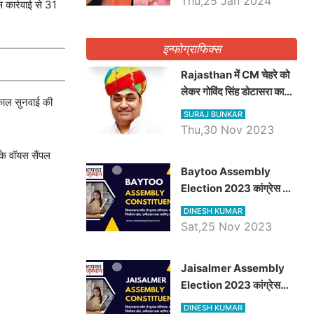
Thu,25 Jan 2024
 कार्रवाई से 31
इन्फोग्राफिक्स
Rajasthan में CM चेहरे को
लेकर गोविंद सिंह डोटासरा का
्काल सुनवाई की
बड़ा बयान आया सामने, जानें
SURAJ BUNKAR
विचार
Thu,30 Nov 2023
 के वॉयस सैंपल
Baytoo Assembly
Election 2023 कांग्रेस से
हरीश चौधरी तो बालाराम मुंड होंगे
DINESH KUMAR
भाजपा उम्मीदवार, जानिये बायतू
Sat,25 Nov 2023
विधानसभा सीट के ताजा
समीकरण
​​​​​​​Jaisalmer Assembly
Election 2023 कांग्रेस
रूपा राम मेघवाल तो छोटु सिंह
DINESH KUMAR