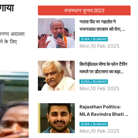
गाया
राजस्थान चुनाव 2023
गलता पीठ पर गहलोत ने
भजनलाल सरकार को घेरा,
धाननगर अदालत
Video में देखें अब तक बड़ी
SURAJ BUNKAR
ने के लिए
खबरें
Mon,10 Feb 2025
किरोड़ीलाल मीणा के फोन टैपिंग
मामले पर डोटासरा का बड़ा
आरोप, वीडियो में देखें AZ बड़ी
SURAJ BUNKAR
खबरें
Mon,10 Feb 2025
Rajasthan Politics:
MLA Ravindra Bhati ने
प्रदेश की शिक्षा व्यवस्था पर
SURAJ BUNKAR
उठाए सवाल, Madan
Mon,10 Feb 2025
Dilawar पर हमला करते हुए