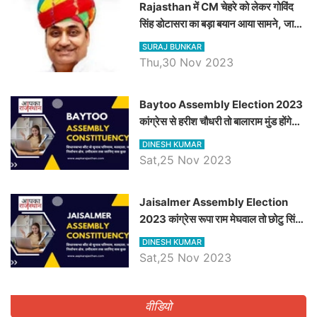
Rajasthan में CM चेहरे को लेकर गोविंद
सिंह डोटासरा का बड़ा बयान आया सामने, जानें
विचार
SURAJ BUNKAR
Thu,30 Nov 2023
Baytoo Assembly Election 2023
कांग्रेस से हरीश चौधरी तो बालाराम मुंड होंगे
भाजपा उम्मीदवार, जानिये बायतू विधानसभा
DINESH KUMAR
सीट के ताजा समीकरण
Sat,25 Nov 2023
​​​​​​​Jaisalmer Assembly Election
2023 कांग्रेस रूपा राम मेघवाल तो छोटु सिंह
भाटी होंगे भाजपा उम्मीदवार, जानिये जैसलमेर
DINESH KUMAR
विधानसभा सीट के ताजा समीकरण
Sat,25 Nov 2023
वीडियो