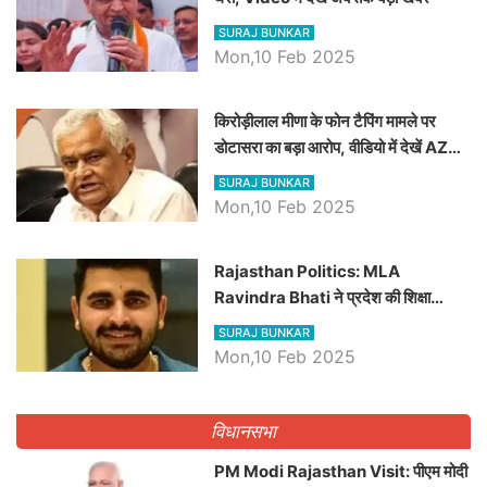
SURAJ BUNKAR
Mon,10 Feb 2025
किरोड़ीलाल मीणा के फोन टैपिंग मामले पर
डोटासरा का बड़ा आरोप, वीडियो में देखें AZ
बड़ी खबरें
SURAJ BUNKAR
Mon,10 Feb 2025
Rajasthan Politics: MLA
Ravindra Bhati ने प्रदेश की शिक्षा
व्यवस्था पर उठाए सवाल, Madan
SURAJ BUNKAR
Dilawar पर हमला करते हुए गिनवाये खाली
Mon,10 Feb 2025
पद
विधानसभा
PM Modi Rajasthan Visit: पीएम मोदी