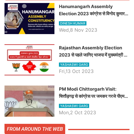
Hanumangarh Assembly
Election 2023 कांग्रेस से विनोद कुमार
चौधरी तो अमित चौधरी होंगे भाजपा उम्मीदवार,
DINESH KUMAR
जानिये हनुमानगढ़ विधानसभा सीट के ताजा
Wed,8 Nov 2023
समीकरण
Rajasthan Assembly Election
2023 से पहले जानिए भाजपा में मुख्यमंत्री का
सबसे लोकप्रिय चेहरा कौनसा ?
YASHASWI GARG
Fri,13 Oct 2023
PM Modi Chittorgarh Visit:
चित्तौड़गढ़ से कांग्रेस पर जमकर गरजे पीएम
मोदी, जाने प्रधानमंत्री के भाषण की बड़ी
YASHASWI GARG
बातें, देखें वीडियो
Mon,2 Oct 2023
FROM AROUND THE WEB