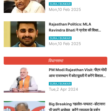
बड़ी खबरें
SURAJ BUNKAR
Mon,10 Feb 2025
Rajasthan Politics: MLA
Ravindra Bhati ने प्रदेश की शिक्षा
व्यवस्था पर उठाए सवाल, Madan
SURAJ BUNKAR
Dilawar पर हमला करते हुए गिनवाये खाली
Mon,10 Feb 2025
पद
विधानसभा
PM Modi Rajasthan Visit: पीएम मोदी
आज राजस्थान में कोटपूतली में करेंगे विशाल
रैली, एक सभा से 8 सीटों पर साधेगें निशाना
SURAJ BUNKAR
Tue,2 Apr 2024
Big Breaking गहलोत-पायलट-डोटासरा
भी जाएंगे अयोध्या, करेंगे रामलला के दर्शन