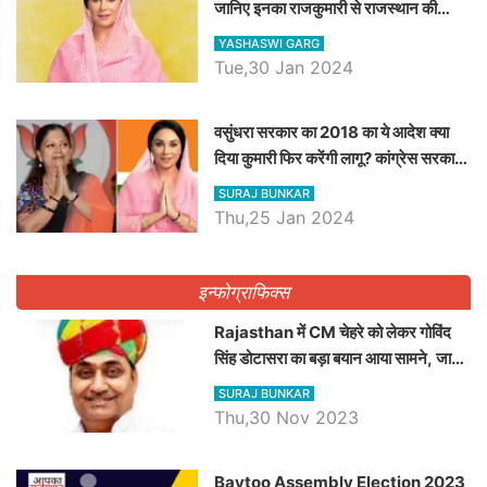
जानिए इनका राजकुमारी से राजस्थान की
डिप्टी सीएम बनने तक का सफर, एक क्लिक में
YASHASWI GARG
जाने पूरा जीवन परिचय
Tue,30 Jan 2024
वसुंधरा सरकार का 2018 का ये आदेश क्या
दिया कुमारी फिर करेंगी लागू? कांग्रेस सरकार
ने किया था निरस्त
SURAJ BUNKAR
Thu,25 Jan 2024
इन्फोग्राफिक्स
Rajasthan में CM चेहरे को लेकर गोविंद
सिंह डोटासरा का बड़ा बयान आया सामने, जानें
विचार
SURAJ BUNKAR
Thu,30 Nov 2023
Baytoo Assembly Election 2023