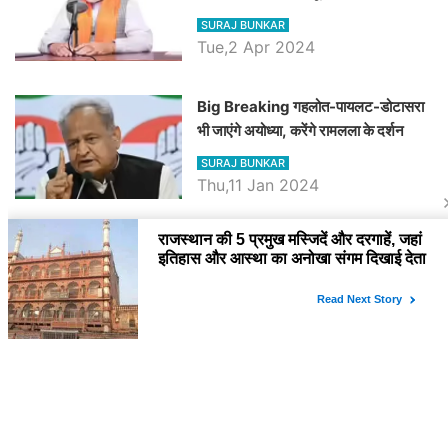
रैली, एक सभा से 8 सीटों पर साधेगें निशाना
SURAJ BUNKAR
Tue,2 Apr 2024
Big Breaking गहलोत-पायलट-डोटासरा
भी जाएंगे अयोध्या, करेंगे रामलला के दर्शन
SURAJ BUNKAR
Thu,11 Jan 2024
BJP पर तंज कसने वाली Congress ने
अभी तक तय नहीं किया नेता प्रतिपक्ष, जानें
कौन होगा दावेदार
SURAJ BUNKAR
Tue,9 Jan 2024
राजनेता
PM Modi Rajasthan Visit: पीएम मोदी