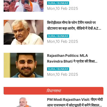
SURAJ BUNKAR
Mon,10 Feb 2025
किरोड़ीलाल मीणा के फोन टैपिंग मामले पर
डोटासरा का बड़ा आरोप, वीडियो में देखें AZ
बड़ी खबरें
SURAJ BUNKAR
Mon,10 Feb 2025
Rajasthan Politics: MLA
Ravindra Bhati ने प्रदेश की शिक्षा
व्यवस्था पर उठाए सवाल, Madan
SURAJ BUNKAR
Dilawar पर हमला करते हुए गिनवाये खाली
Mon,10 Feb 2025
पद
विधानसभा
PM Modi Rajasthan Visit: पीएम मोदी
आज राजस्थान में कोटपूतली में करेंगे विशाल