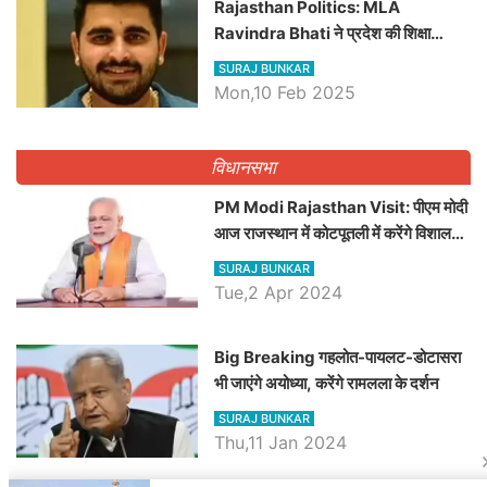
Rajasthan Politics: MLA
Ravindra Bhati ने प्रदेश की शिक्षा
व्यवस्था पर उठाए सवाल, Madan
SURAJ BUNKAR
Dilawar पर हमला करते हुए गिनवाये खाली
Mon,10 Feb 2025
पद
विधानसभा
PM Modi Rajasthan Visit: पीएम मोदी
आज राजस्थान में कोटपूतली में करेंगे विशाल
रैली, एक सभा से 8 सीटों पर साधेगें निशाना
SURAJ BUNKAR
Tue,2 Apr 2024
Big Breaking गहलोत-पायलट-डोटासरा
भी जाएंगे अयोध्या, करेंगे रामलला के दर्शन
SURAJ BUNKAR
Thu,11 Jan 2024