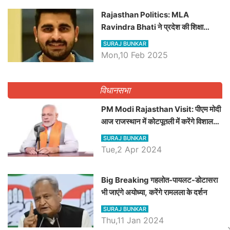
Rajasthan Politics: MLA
Ravindra Bhati ने प्रदेश की शिक्षा
व्यवस्था पर उठाए सवाल, Madan
SURAJ BUNKAR
Dilawar पर हमला करते हुए गिनवाये खाली
Mon,10 Feb 2025
पद
विधानसभा
PM Modi Rajasthan Visit: पीएम मोदी
आज राजस्थान में कोटपूतली में करेंगे विशाल
रैली, एक सभा से 8 सीटों पर साधेगें निशाना
SURAJ BUNKAR
Tue,2 Apr 2024
Big Breaking गहलोत-पायलट-डोटासरा
भी जाएंगे अयोध्या, करेंगे रामलला के दर्शन
SURAJ BUNKAR
Thu,11 Jan 2024