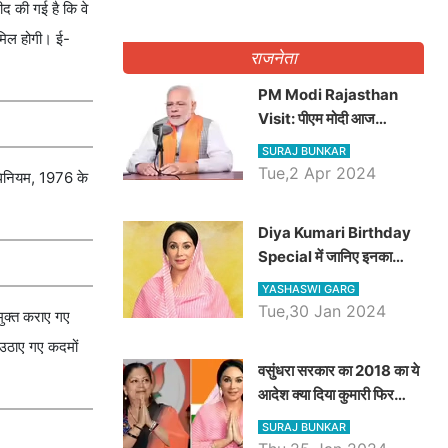
ीद की गई है कि वे
ामिल होगी। ई-
राजनेता
PM Modi Rajasthan
Visit: पीएम मोदी आज
राजस्थान में कोटपूतली में करेंगे
SURAJ BUNKAR
विशाल रैली, एक सभा से 8 सीटों
Tue,2 Apr 2024
अधिनियम, 1976 के
पर साधेगें निशाना
Diya Kumari Birthday
Special में जानिए इनका
राजकुमारी से राजस्थान की
YASHASWI GARG
डिप्टी सीएम बनने तक का सफर,
Tue,30 Jan 2024
मुक्त कराए गए
एक क्लिक में जाने पूरा जीवन
 उठाए गए कदमों
परिचय
वसुंधरा सरकार का 2018 का ये
आदेश क्या दिया कुमारी फिर
करेंगी लागू? कांग्रेस सरकार ने
SURAJ BUNKAR
किया था निरस्त