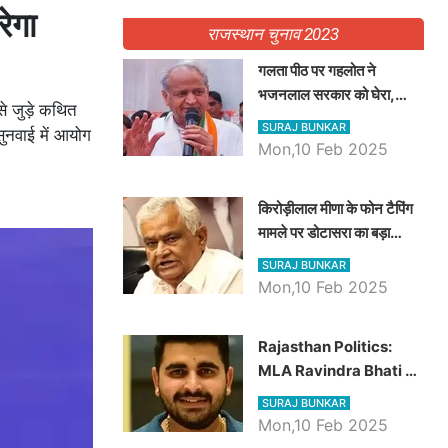
ेगा
राजस्थान चुनाव 2023
गलता पीठ पर गहलोत ने
भजनलाल सरकार को घेरा,
े जुड़े कथित
Video में देखें अब तक बड़ी
SURAJ BUNKAR
सुनवाई में आयोग
खबरें
Mon,10 Feb 2025
किरोड़ीलाल मीणा के फोन टैपिंग
मामले पर डोटासरा का बड़ा
आरोप, वीडियो में देखें AZ बड़ी
SURAJ BUNKAR
खबरें
Mon,10 Feb 2025
Rajasthan Politics:
MLA Ravindra Bhati ने
प्रदेश की शिक्षा व्यवस्था पर
SURAJ BUNKAR
उठाए सवाल, Madan
Mon,10 Feb 2025
Dilawar पर हमला करते हुए