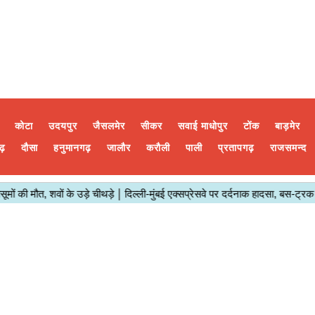
कोटा
उदयपुर
जैसलमेर
सीकर
सवाई माधोपुर
टोंक
बाड़मेर
ढ़
दौसा
हनुमानगढ़
जालौर
करौली
पाली
प्रतापगढ़
राजसमन्द