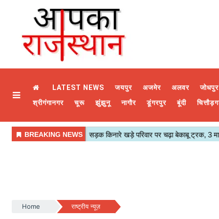
LATEST NEWS
जयपुर
अजमेर
अलवर
जोधपुर
श्रीगंगानगर
चूरू
झुंझुनू
नागौर
डूंगरपुर
बूंदी
चित्तौड़ग
Home
राष्ट्रीय न्यूज़