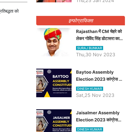
Thu,25 Jan 2024
तिबद्धता को
इन्फोग्राफिक्स
Rajasthan में CM चेहरे को
लेकर गोविंद सिंह डोटासरा का
बड़ा बयान आया सामने, जानें
SURAJ BUNKAR
विचार
Thu,30 Nov 2023
Baytoo Assembly
Election 2023 कांग्रेस से
हरीश चौधरी तो बालाराम मुंड होंगे
DINESH KUMAR
भाजपा उम्मीदवार, जानिये बायतू
Sat,25 Nov 2023
विधानसभा सीट के ताजा
समीकरण
​​​​​​​Jaisalmer Assembly
Election 2023 कांग्रेस
रूपा राम मेघवाल तो छोटु सिंह
DINESH KUMAR