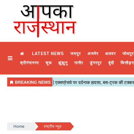
LATEST NEWS
जयपुर
अजमेर
अलवर
जोधपुर
श्रीगंगानगर
चूरू
झुंझुनू
नागौर
डूंगरपुर
बूंदी
चित्तौड़ग
Home
राष्ट्रीय न्यूज़