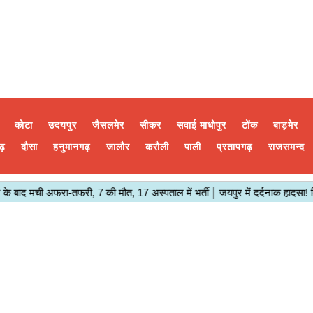
कोटा
उदयपुर
जैसलमेर
सीकर
सवाई माधोपुर
टोंक
बाड़मेर
ढ़
दौसा
हनुमानगढ़
जालौर
करौली
पाली
प्रतापगढ़
राजसमन्द