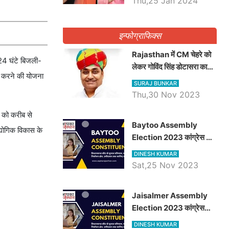
Thu,25 Jan 2024
इन्फोग्राफिक्स
Rajasthan में CM चेहरे को
 24 घंटे बिजली-
लेकर गोविंद सिंह डोटासरा का
ित करने की योजना
बड़ा बयान आया सामने, जानें
SURAJ BUNKAR
विचार
Thu,30 Nov 2023
 को करीब से
Baytoo Assembly
योगिक विकास के
Election 2023 कांग्रेस से
हरीश चौधरी तो बालाराम मुंड होंगे
DINESH KUMAR
भाजपा उम्मीदवार, जानिये बायतू
Sat,25 Nov 2023
विधानसभा सीट के ताजा
समीकरण
​​​​​​​Jaisalmer Assembly
Election 2023 कांग्रेस
रूपा राम मेघवाल तो छोटु सिंह
DINESH KUMAR