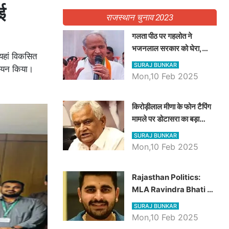
ई
राजस्थान चुनाव 2023
गलता पीठ पर गहलोत ने
भजनलाल सरकार को घेरा,
यहां विकसित
Video में देखें अब तक बड़ी
SURAJ BUNKAR
्ययन किया।
खबरें
Mon,10 Feb 2025
किरोड़ीलाल मीणा के फोन टैपिंग
मामले पर डोटासरा का बड़ा
आरोप, वीडियो में देखें AZ बड़ी
SURAJ BUNKAR
खबरें
Mon,10 Feb 2025
Rajasthan Politics:
MLA Ravindra Bhati ने
प्रदेश की शिक्षा व्यवस्था पर
SURAJ BUNKAR
उठाए सवाल, Madan
Mon,10 Feb 2025
Dilawar पर हमला करते हुए