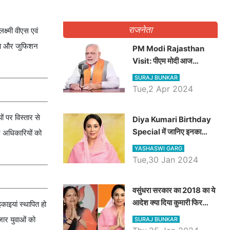
राजनेता
्ष्मी वीएस एवं
ड़ा और जुफिशन
PM Modi Rajasthan
Visit: पीएम मोदी आज
राजस्थान में कोटपूतली में करेंगे
SURAJ BUNKAR
विशाल रैली, एक सभा से 8 सीटों
Tue,2 Apr 2024
पर साधेगें निशाना
 पर विस्तार से
Diya Kumari Birthday
Special में जानिए इनका
ने अधिकारियों को
राजकुमारी से राजस्थान की
YASHASWI GARG
डिप्टी सीएम बनने तक का सफर,
Tue,30 Jan 2024
एक क्लिक में जाने पूरा जीवन
परिचय
वसुंधरा सरकार का 2018 का ये
आदेश क्या दिया कुमारी फिर
काइयां स्थापित हो
करेंगी लागू? कांग्रेस सरकार ने
जार युवाओं को
SURAJ BUNKAR
किया था निरस्त