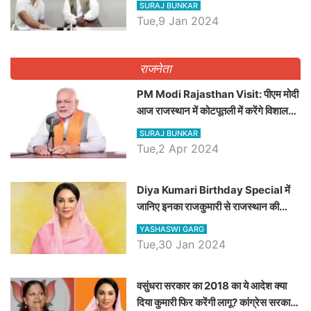
SURAJ BUNKAR
Tue,9 Jan 2024
राजनेता
PM Modi Rajasthan Visit: पीएम मोदी
आज राजस्थान में कोटपूतली में करेंगे विशाल
रैली, एक सभा से 8 सीटों पर साधेगें निशाना
SURAJ BUNKAR
Tue,2 Apr 2024
Diya Kumari Birthday Special में
जानिए इनका राजकुमारी से राजस्थान की
डिप्टी सीएम बनने तक का सफर, एक क्लिक में
YASHASWI GARG
जाने पूरा जीवन परिचय
Tue,30 Jan 2024
वसुंधरा सरकार का 2018 का ये आदेश क्या
दिया कुमारी फिर करेंगी लागू? कांग्रेस सरकार