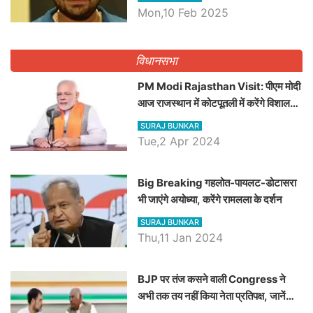
Dilawar पर हमला करते हुए गिनवाये खाली
Mon,10 Feb 2025
पद
विधानसभा
PM Modi Rajasthan Visit: पीएम मोदी
आज राजस्थान में कोटपूतली में करेंगे विशाल
रैली, एक सभा से 8 सीटों पर साधेगें निशाना
SURAJ BUNKAR
Tue,2 Apr 2024
Big Breaking गहलोत-पायलट-डोटासरा
भी जाएंगे अयोध्या, करेंगे रामलला के दर्शन
SURAJ BUNKAR
Thu,11 Jan 2024
BJP पर तंज कसने वाली Congress ने
अभी तक तय नहीं किया नेता प्रतिपक्ष, जानें
कौन होगा दावेदार