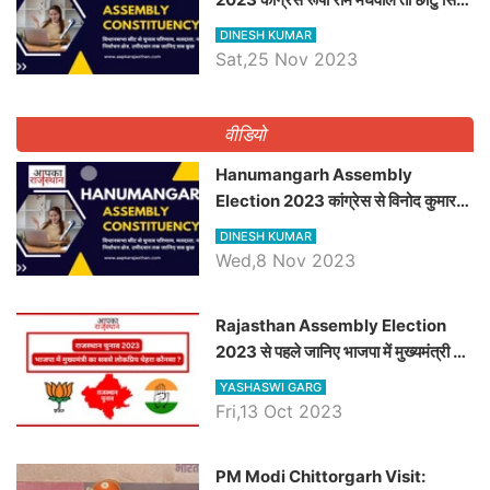
भाटी होंगे भाजपा उम्मीदवार, जानिये जैसलमेर
DINESH KUMAR
विधानसभा सीट के ताजा समीकरण
Sat,25 Nov 2023
वीडियो
Hanumangarh Assembly
Election 2023 कांग्रेस से विनोद कुमार
चौधरी तो अमित चौधरी होंगे भाजपा उम्मीदवार,
DINESH KUMAR
जानिये हनुमानगढ़ विधानसभा सीट के ताजा
Wed,8 Nov 2023
समीकरण
Rajasthan Assembly Election
2023 से पहले जानिए भाजपा में मुख्यमंत्री का
सबसे लोकप्रिय चेहरा कौनसा ?
YASHASWI GARG
Fri,13 Oct 2023
PM Modi Chittorgarh Visit: