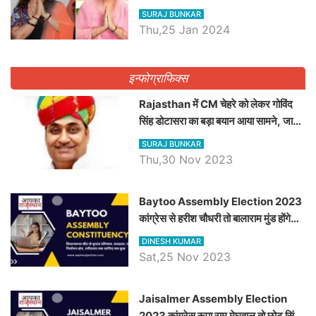
ने किया था निरस्त
SURAJ BUNKAR
Thu,25 Jan 2024
इन्फोग्राफिक्स
Rajasthan में CM चेहरे को लेकर गोविंद
सिंह डोटासरा का बड़ा बयान आया सामने, जानें
विचार
SURAJ BUNKAR
Thu,30 Nov 2023
Baytoo Assembly Election 2023
कांग्रेस से हरीश चौधरी तो बालाराम मुंड होंगे
भाजपा उम्मीदवार, जानिये बायतू विधानसभा
DINESH KUMAR
सीट के ताजा समीकरण
Sat,25 Nov 2023
​​​​​​​Jaisalmer Assembly Election
2023 कांग्रेस रूपा राम मेघवाल तो छोटु सिंह