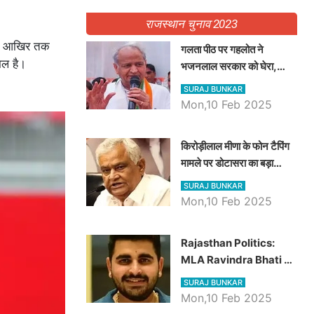
राजस्थान चुनाव 2023
 के आखिर तक
गलता पीठ पर गहलोत ने
िल है।
भजनलाल सरकार को घेरा,
Video में देखें अब तक बड़ी
SURAJ BUNKAR
खबरें
Mon,10 Feb 2025
किरोड़ीलाल मीणा के फोन टैपिंग
मामले पर डोटासरा का बड़ा
आरोप, वीडियो में देखें AZ बड़ी
SURAJ BUNKAR
खबरें
Mon,10 Feb 2025
Rajasthan Politics:
MLA Ravindra Bhati ने
प्रदेश की शिक्षा व्यवस्था पर
SURAJ BUNKAR
उठाए सवाल, Madan
Mon,10 Feb 2025
Dilawar पर हमला करते हुए