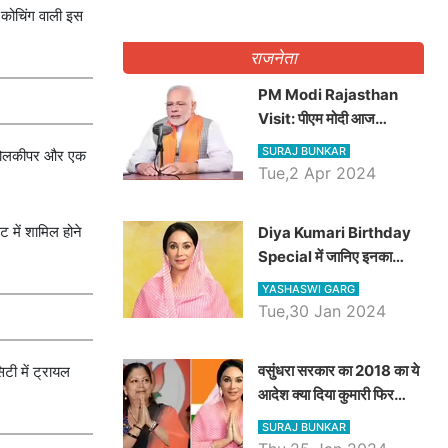
 कोचिंग वाली इस
राजनेता
PM Modi Rajasthan
Visit: पीएम मोदी आज
राजस्थान में कोटपूतली में करेंगे
SURAJ BUNKAR
का गोलकीपर और एक
विशाल रैली, एक सभा से 8 सीटों
Tue,2 Apr 2024
पर साधेगें निशाना
ट में शामिल होने
Diya Kumari Birthday
Special में जानिए इनका
राजकुमारी से राजस्थान की
YASHASWI GARG
डिप्टी सीएम बनने तक का सफर,
Tue,30 Jan 2024
एक क्लिक में जाने पूरा जीवन
परिचय
वसुंधरा सरकार का 2018 का ये
िटी में ट्रायल
आदेश क्या दिया कुमारी फिर
करेंगी लागू? कांग्रेस सरकार ने
SURAJ BUNKAR
किया था निरस्त