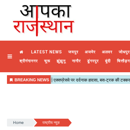
LATEST NEWS
जयपुर
अजमेर
अलवर
जोधपुर
श्रीगंगानगर
चूरू
झुंझुनू
नागौर
डूंगरपुर
बूंदी
चित्तौड़ग
Home
राष्ट्रीय न्यूज़