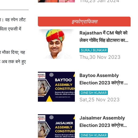
Thu,25 Jan 2024
या। वह स्पेन लौट
इन्फोग्राफिक्स
विला एफसी में
Rajasthan में CM चेहरे को
लेकर गोविंद सिंह डोटासरा का
बड़ा बयान आया सामने, जानें
SURAJ BUNKAR
का मौका दिया; यह
विचार
Thu,30 Nov 2023
ह अब तक बने हुए
Baytoo Assembly
Election 2023 कांग्रेस से
हरीश चौधरी तो बालाराम मुंड होंगे
DINESH KUMAR
भाजपा उम्मीदवार, जानिये बायतू
Sat,25 Nov 2023
विधानसभा सीट के ताजा
समीकरण
​​​​​​​Jaisalmer Assembly
Election 2023 कांग्रेस
रूपा राम मेघवाल तो छोटु सिंह
DINESH KUMAR