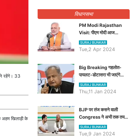
गिनवाये खाली पद
विधानसभा
PM Modi Rajasthan
Visit: पीएम मोदी आज
राजस्थान में कोटपूतली में करेंगे
SURAJ BUNKAR
विशाल रैली, एक सभा से 8 सीटों
Tue,2 Apr 2024
पर साधेगें निशाना
Big Breaking गहलोत-
पायलट-डोटासरा भी जाएंगे
े रहेंगे। 33
अयोध्या, करेंगे रामलला के दर्शन
SURAJ BUNKAR
Thu,11 Jan 2024
BJP पर तंज कसने वाली
Congress ने अभी तक तय
क अहम खिलाड़ी के
नहीं किया नेता प्रतिपक्ष, जानें
SURAJ BUNKAR
कौन होगा दावेदार
Tue,9 Jan 2024