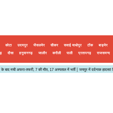
कोटा
उदयपुर
जैसलमेर
सीकर
सवाई माधोपुर
टोंक
बाड़मेर
ढ़
दौसा
हनुमानगढ़
जालौर
करौली
पाली
प्रतापगढ़
राजसमन्द