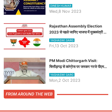
चौधरी तो अमित चौधरी होंगे भाजपा उम्मीदवार,
DINESH KUMAR
जानिये हनुमानगढ़ विधानसभा सीट के ताजा
Wed,8 Nov 2023
समीकरण
Rajasthan Assembly Election
2023 से पहले जानिए भाजपा में मुख्यमंत्री का
सबसे लोकप्रिय चेहरा कौनसा ?
YASHASWI GARG
Fri,13 Oct 2023
PM Modi Chittorgarh Visit:
चित्तौड़गढ़ से कांग्रेस पर जमकर गरजे पीएम
मोदी, जाने प्रधानमंत्री के भाषण की बड़ी
YASHASWI GARG
बातें, देखें वीडियो
Mon,2 Oct 2023
FROM AROUND THE WEB