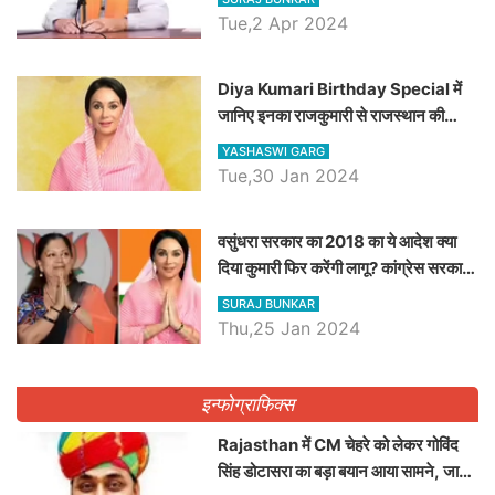
Tue,2 Apr 2024
Diya Kumari Birthday Special में
जानिए इनका राजकुमारी से राजस्थान की
डिप्टी सीएम बनने तक का सफर, एक क्लिक में
YASHASWI GARG
जाने पूरा जीवन परिचय
Tue,30 Jan 2024
वसुंधरा सरकार का 2018 का ये आदेश क्या
दिया कुमारी फिर करेंगी लागू? कांग्रेस सरकार
ने किया था निरस्त
SURAJ BUNKAR
Thu,25 Jan 2024
इन्फोग्राफिक्स
Rajasthan में CM चेहरे को लेकर गोविंद
सिंह डोटासरा का बड़ा बयान आया सामने, जानें