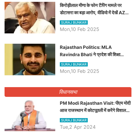
किरोड़ीलाल मीणा के फोन टैपिंग मामले पर
डोटासरा का बड़ा आरोप, वीडियो में देखें AZ
बड़ी खबरें
SURAJ BUNKAR
Mon,10 Feb 2025
Rajasthan Politics: MLA
Ravindra Bhati ने प्रदेश की शिक्षा
व्यवस्था पर उठाए सवाल, Madan
SURAJ BUNKAR
Dilawar पर हमला करते हुए गिनवाये खाली
Mon,10 Feb 2025
पद
विधानसभा
PM Modi Rajasthan Visit: पीएम मोदी
आज राजस्थान में कोटपूतली में करेंगे विशाल
रैली, एक सभा से 8 सीटों पर साधेगें निशाना
SURAJ BUNKAR
Tue,2 Apr 2024