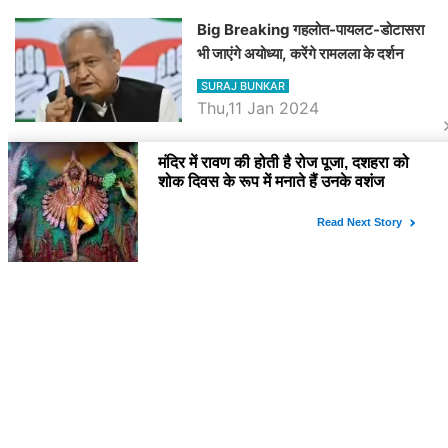
Big Breaking गहलोत-पायलट-डोटासरा
भी जाएंगे अयोध्या, करेंगे रामलला के दर्शन
SURAJ BUNKAR
Thu,11 Jan 2024
BJP पर तंज कसने वाली Congress ने
अभी तक तय नहीं किया नेता प्रतिपक्ष, जानें
कौन होगा दावेदार
SURAJ BUNKAR
Tue,9 Jan 2024
राजनेता
PM Modi Rajasthan Visit: पीएम मोदी
आज राजस्थान में कोटपूतली में करेंगे विशाल
रैली, एक सभा से 8 सीटों पर साधेगें निशाना
SURAJ BUNKAR
Tue,2 Apr 2024