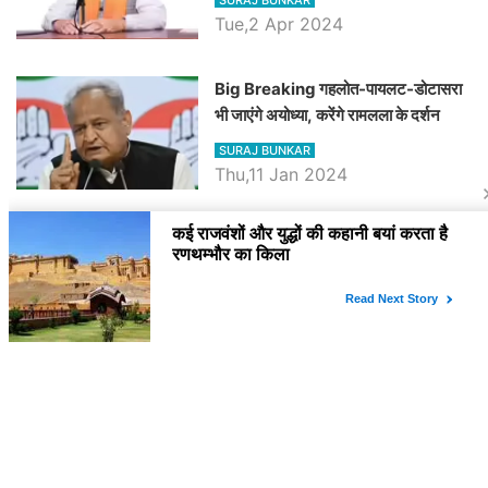
Tue,2 Apr 2024
Big Breaking गहलोत-पायलट-डोटासरा
भी जाएंगे अयोध्या, करेंगे रामलला के दर्शन
SURAJ BUNKAR
Thu,11 Jan 2024
BJP पर तंज कसने वाली Congress ने
अभी तक तय नहीं किया नेता प्रतिपक्ष, जानें
कौन होगा दावेदार
SURAJ BUNKAR
Tue,9 Jan 2024
राजनेता
PM Modi Rajasthan Visit: पीएम मोदी
आज राजस्थान में कोटपूतली में करेंगे विशाल