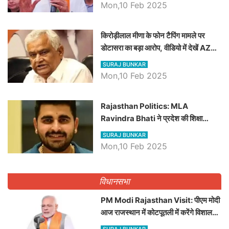
Mon,10 Feb 2025
किरोड़ीलाल मीणा के फोन टैपिंग मामले पर
डोटासरा का बड़ा आरोप, वीडियो में देखें AZ
बड़ी खबरें
SURAJ BUNKAR
Mon,10 Feb 2025
Rajasthan Politics: MLA
Ravindra Bhati ने प्रदेश की शिक्षा
व्यवस्था पर उठाए सवाल, Madan
SURAJ BUNKAR
Dilawar पर हमला करते हुए गिनवाये खाली
Mon,10 Feb 2025
पद
विधानसभा
PM Modi Rajasthan Visit: पीएम मोदी
आज राजस्थान में कोटपूतली में करेंगे विशाल
रैली, एक सभा से 8 सीटों पर साधेगें निशाना
SURAJ BUNKAR