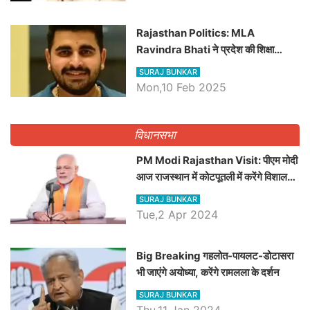
Rajasthan Politics: MLA
Ravindra Bhati ने प्रदेश की शिक्षा
व्यवस्था पर उठाए सवाल, Madan
SURAJ BUNKAR
Dilawar पर हमला करते हुए गिनवाये खाली
Mon,10 Feb 2025
पद
विधानसभा
PM Modi Rajasthan Visit: पीएम मोदी
आज राजस्थान में कोटपूतली में करेंगे विशाल
रैली, एक सभा से 8 सीटों पर साधेगें निशाना
SURAJ BUNKAR
Tue,2 Apr 2024
Big Breaking गहलोत-पायलट-डोटासरा
भी जाएंगे अयोध्या, करेंगे रामलला के दर्शन
SURAJ BUNKAR
Thu,11 Jan 2024