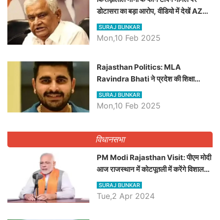
डोटासरा का बड़ा आरोप, वीडियो में देखें AZ
बड़ी खबरें
SURAJ BUNKAR
Mon,10 Feb 2025
Rajasthan Politics: MLA
Ravindra Bhati ने प्रदेश की शिक्षा
व्यवस्था पर उठाए सवाल, Madan
SURAJ BUNKAR
Dilawar पर हमला करते हुए गिनवाये खाली
Mon,10 Feb 2025
पद
विधानसभा
PM Modi Rajasthan Visit: पीएम मोदी
आज राजस्थान में कोटपूतली में करेंगे विशाल
रैली, एक सभा से 8 सीटों पर साधेगें निशाना
SURAJ BUNKAR
Tue,2 Apr 2024