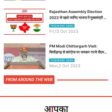
समीकरण
Rajasthan Assembly Election
2023 से पहले जानिए भाजपा में मुख्यमंत्री का
सबसे लोकप्रिय चेहरा कौनसा ?
YASHASWI GARG
Fri,13 Oct 2023
PM Modi Chittorgarh Visit:
चित्तौड़गढ़ से कांग्रेस पर जमकर गरजे पीएम
मोदी, जाने प्रधानमंत्री के भाषण की बड़ी
YASHASWI GARG
बातें, देखें वीडियो
Mon,2 Oct 2023
FROM AROUND THE WEB