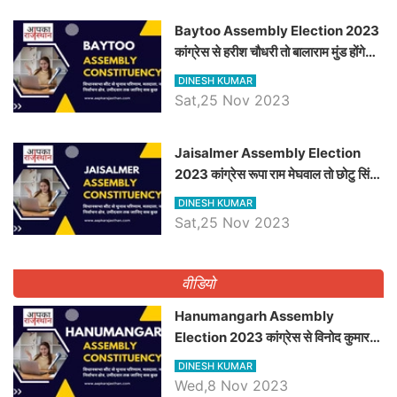
Baytoo Assembly Election 2023
कांग्रेस से हरीश चौधरी तो बालाराम मुंड होंगे
भाजपा उम्मीदवार, जानिये बायतू विधानसभा
DINESH KUMAR
सीट के ताजा समीकरण
Sat,25 Nov 2023
​​​​​​​Jaisalmer Assembly Election
2023 कांग्रेस रूपा राम मेघवाल तो छोटु सिंह
भाटी होंगे भाजपा उम्मीदवार, जानिये जैसलमेर
DINESH KUMAR
विधानसभा सीट के ताजा समीकरण
Sat,25 Nov 2023
वीडियो
Hanumangarh Assembly
Election 2023 कांग्रेस से विनोद कुमार
चौधरी तो अमित चौधरी होंगे भाजपा उम्मीदवार,
DINESH KUMAR
जानिये हनुमानगढ़ विधानसभा सीट के ताजा
Wed,8 Nov 2023