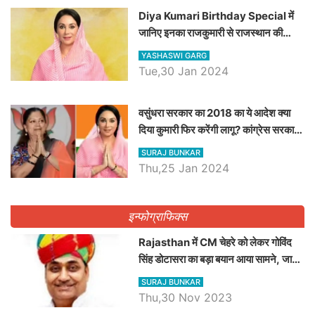
Diya Kumari Birthday Special में
जानिए इनका राजकुमारी से राजस्थान की
डिप्टी सीएम बनने तक का सफर, एक क्लिक में
YASHASWI GARG
जाने पूरा जीवन परिचय
Tue,30 Jan 2024
वसुंधरा सरकार का 2018 का ये आदेश क्या
दिया कुमारी फिर करेंगी लागू? कांग्रेस सरकार
ने किया था निरस्त
SURAJ BUNKAR
Thu,25 Jan 2024
इन्फोग्राफिक्स
Rajasthan में CM चेहरे को लेकर गोविंद
सिंह डोटासरा का बड़ा बयान आया सामने, जानें
विचार
SURAJ BUNKAR
Thu,30 Nov 2023