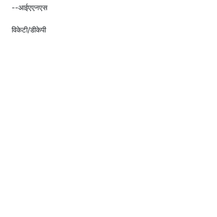
--आईएएनएस
विकेटी/डीकेपी