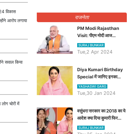
 124 विकास
राजनेता
्होंने आरोप लगाया
PM Modi Rajasthan
Visit: पीएम मोदी आज
राजस्थान में कोटपूतली में करेंगे
SURAJ BUNKAR
विशाल रैली, एक सभा से 8 सीटों
Tue,2 Apr 2024
पर साधेगें निशाना
ोंने सवाल किया
Diya Kumari Birthday
Special में जानिए इनका
राजकुमारी से राजस्थान की
YASHASWI GARG
डिप्टी सीएम बनने तक का सफर,
Tue,30 Jan 2024
एक क्लिक में जाने पूरा जीवन
 लोग चोरी में
परिचय
वसुंधरा सरकार का 2018 का ये
आदेश क्या दिया कुमारी फिर
करेंगी लागू? कांग्रेस सरकार ने
SURAJ BUNKAR
किया था निरस्त