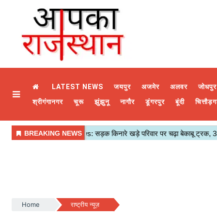
LATEST NEWS
जयपुर
अजमेर
अलवर
जोधपुर
श्रीगंगानगर
चूरू
झुंझुनू
नागौर
डूंगरपुर
बूंदी
चित्तौड़ग
Home
राष्ट्रीय न्यूज़