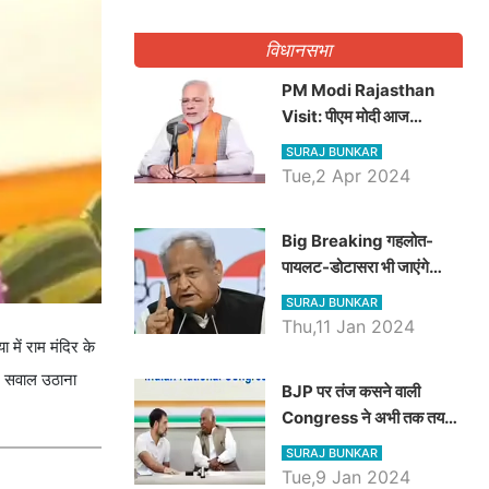
गिनवाये खाली पद
विधानसभा
PM Modi Rajasthan
Visit: पीएम मोदी आज
राजस्थान में कोटपूतली में करेंगे
SURAJ BUNKAR
विशाल रैली, एक सभा से 8 सीटों
Tue,2 Apr 2024
पर साधेगें निशाना
Big Breaking गहलोत-
पायलट-डोटासरा भी जाएंगे
अयोध्या, करेंगे रामलला के दर्शन
SURAJ BUNKAR
Thu,11 Jan 2024
में राम मंदिर के
पर सवाल उठाना
BJP पर तंज कसने वाली
Congress ने अभी तक तय
नहीं किया नेता प्रतिपक्ष, जानें
SURAJ BUNKAR
कौन होगा दावेदार
Tue,9 Jan 2024