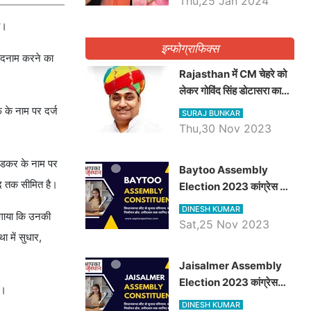
Thu,25 Jan 2024
ै।
इन्फोग्राफिक्स
 बदनाम करने का
Rajasthan में CM चेहरे को
लेकर गोविंद सिंह डोटासरा का
बड़ा बयान आया सामने, जानें
 के नाम पर दर्ज
SURAJ BUNKAR
विचार
Thu,30 Nov 2023
ंबेडकर के नाम पर
Baytoo Assembly
द तक सीमित है।
Election 2023 कांग्रेस से
हरीश चौधरी तो बालाराम मुंड होंगे
DINESH KUMAR
लगाया कि उनकी
भाजपा उम्मीदवार, जानिये बायतू
Sat,25 Nov 2023
विधानसभा सीट के ताजा
 में सुधार,
समीकरण
​​​​​​​Jaisalmer Assembly
Election 2023 कांग्रेस
ै।
रूपा राम मेघवाल तो छोटु सिंह
DINESH KUMAR