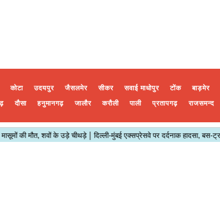
कोटा
उदयपुर
जैसलमेर
सीकर
सवाई माधोपुर
टोंक
बाड़मेर
ढ़
दौसा
हनुमानगढ़
जालौर
करौली
पाली
प्रतापगढ़
राजसमन्द