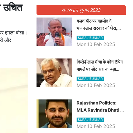
ा उचित
राजस्थान चुनाव 2023
गलता पीठ पर गहलोत ने
भजनलाल सरकार को घेरा,
ं पर हमला बोला।
Video में देखें अब तक बड़ी
SURAJ BUNKAR
ारी और
खबरें
Mon,10 Feb 2025
किरोड़ीलाल मीणा के फोन टैपिंग
मामले पर डोटासरा का बड़ा
आरोप, वीडियो में देखें AZ बड़ी
SURAJ BUNKAR
खबरें
Mon,10 Feb 2025
Rajasthan Politics:
MLA Ravindra Bhati ने
प्रदेश की शिक्षा व्यवस्था पर
SURAJ BUNKAR
उठाए सवाल, Madan
Mon,10 Feb 2025
Dilawar पर हमला करते हुए