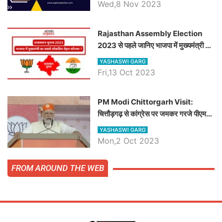
जानिये हनुमानगढ़ विधानसभा सीट के ताजा
Wed,8 Nov 2023
समीकरण
Rajasthan Assembly Election
2023 से पहले जानिए भाजपा में मुख्यमंत्री का
सबसे लोकप्रिय चेहरा कौनसा ?
YASHASWI GARG
Fri,13 Oct 2023
PM Modi Chittorgarh Visit:
चित्तौड़गढ़ से कांग्रेस पर जमकर गरजे पीएम
मोदी, जाने प्रधानमंत्री के भाषण की बड़ी
YASHASWI GARG
बातें, देखें वीडियो
Mon,2 Oct 2023
FROM AROUND THE WEB