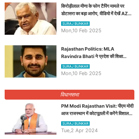
किरोड़ीलाल मीणा के फोन टैपिंग मामले पर
डोटासरा का बड़ा आरोप, वीडियो में देखें AZ
बड़ी खबरें
SURAJ BUNKAR
Mon,10 Feb 2025
Rajasthan Politics: MLA
Ravindra Bhati ने प्रदेश की शिक्षा
व्यवस्था पर उठाए सवाल, Madan
SURAJ BUNKAR
Dilawar पर हमला करते हुए गिनवाये खाली
Mon,10 Feb 2025
पद
विधानसभा
PM Modi Rajasthan Visit: पीएम मोदी
आज राजस्थान में कोटपूतली में करेंगे विशाल
रैली, एक सभा से 8 सीटों पर साधेगें निशाना
SURAJ BUNKAR
Tue,2 Apr 2024