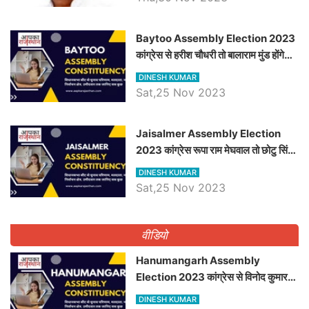
Baytoo Assembly Election 2023
कांग्रेस से हरीश चौधरी तो बालाराम मुंड होंगे
भाजपा उम्मीदवार, जानिये बायतू विधानसभा
DINESH KUMAR
सीट के ताजा समीकरण
Sat,25 Nov 2023
​​​​​​​Jaisalmer Assembly Election
2023 कांग्रेस रूपा राम मेघवाल तो छोटु सिंह
भाटी होंगे भाजपा उम्मीदवार, जानिये जैसलमेर
DINESH KUMAR
विधानसभा सीट के ताजा समीकरण
Sat,25 Nov 2023
वीडियो
Hanumangarh Assembly
Election 2023 कांग्रेस से विनोद कुमार
चौधरी तो अमित चौधरी होंगे भाजपा उम्मीदवार,
DINESH KUMAR