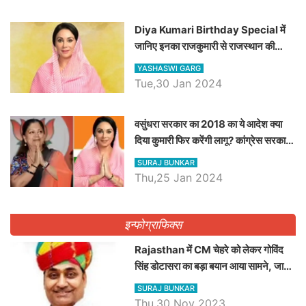
Diya Kumari Birthday Special में
जानिए इनका राजकुमारी से राजस्थान की
डिप्टी सीएम बनने तक का सफर, एक क्लिक में
YASHASWI GARG
जाने पूरा जीवन परिचय
Tue,30 Jan 2024
वसुंधरा सरकार का 2018 का ये आदेश क्या
दिया कुमारी फिर करेंगी लागू? कांग्रेस सरकार
ने किया था निरस्त
SURAJ BUNKAR
Thu,25 Jan 2024
इन्फोग्राफिक्स
Rajasthan में CM चेहरे को लेकर गोविंद
सिंह डोटासरा का बड़ा बयान आया सामने, जानें
विचार
SURAJ BUNKAR
Thu,30 Nov 2023