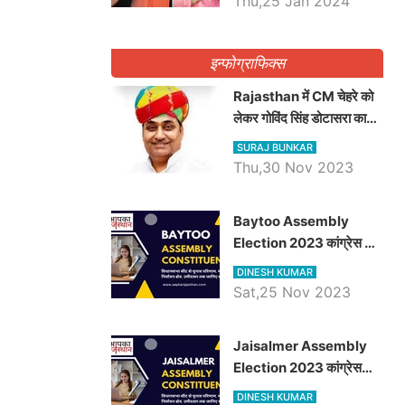
Thu,25 Jan 2024
इन्फोग्राफिक्स
Rajasthan में CM चेहरे को
लेकर गोविंद सिंह डोटासरा का
बड़ा बयान आया सामने, जानें
SURAJ BUNKAR
विचार
Thu,30 Nov 2023
Baytoo Assembly
Election 2023 कांग्रेस से
हरीश चौधरी तो बालाराम मुंड होंगे
DINESH KUMAR
भाजपा उम्मीदवार, जानिये बायतू
Sat,25 Nov 2023
विधानसभा सीट के ताजा
समीकरण
​​​​​​​Jaisalmer Assembly
Election 2023 कांग्रेस
रूपा राम मेघवाल तो छोटु सिंह
DINESH KUMAR