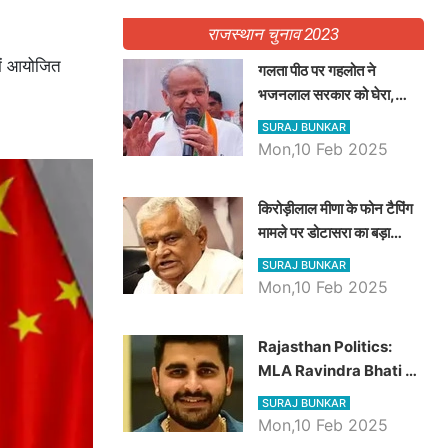
राजस्थान चुनाव 2023
ें आयोजित
गलता पीठ पर गहलोत ने
भजनलाल सरकार को घेरा,
Video में देखें अब तक बड़ी
SURAJ BUNKAR
खबरें
Mon,10 Feb 2025
किरोड़ीलाल मीणा के फोन टैपिंग
मामले पर डोटासरा का बड़ा
आरोप, वीडियो में देखें AZ बड़ी
SURAJ BUNKAR
खबरें
Mon,10 Feb 2025
Rajasthan Politics:
MLA Ravindra Bhati ने
प्रदेश की शिक्षा व्यवस्था पर
SURAJ BUNKAR
उठाए सवाल, Madan
Mon,10 Feb 2025
Dilawar पर हमला करते हुए