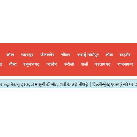
कोटा
उदयपुर
जैसलमेर
सीकर
सवाई माधोपुर
टोंक
बाड़मेर
ढ़
दौसा
हनुमानगढ़
जालौर
करौली
पाली
प्रतापगढ़
राजसमन्द