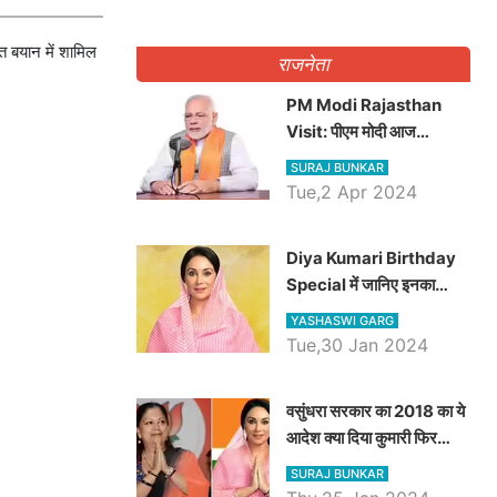
त बयान में शामिल
राजनेता
PM Modi Rajasthan
Visit: पीएम मोदी आज
राजस्थान में कोटपूतली में करेंगे
SURAJ BUNKAR
विशाल रैली, एक सभा से 8 सीटों
Tue,2 Apr 2024
पर साधेगें निशाना
Diya Kumari Birthday
Special में जानिए इनका
राजकुमारी से राजस्थान की
YASHASWI GARG
डिप्टी सीएम बनने तक का सफर,
Tue,30 Jan 2024
एक क्लिक में जाने पूरा जीवन
परिचय
वसुंधरा सरकार का 2018 का ये
आदेश क्या दिया कुमारी फिर
करेंगी लागू? कांग्रेस सरकार ने
SURAJ BUNKAR
किया था निरस्त