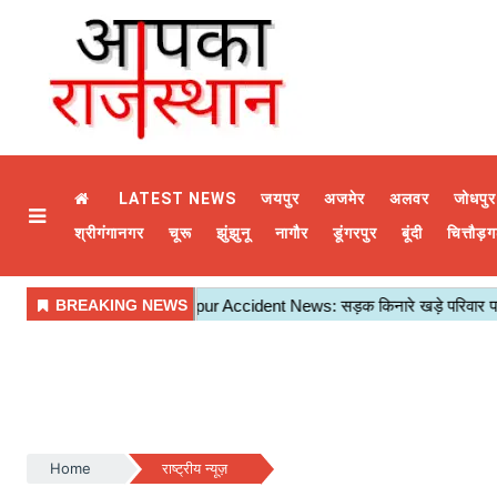
LATEST NEWS
जयपुर
अजमेर
अलवर
जोधपुर
श्रीगंगानगर
चूरू
झुंझुनू
नागौर
डूंगरपुर
बूंदी
चित्तौड़ग
Home
राष्ट्रीय न्यूज़