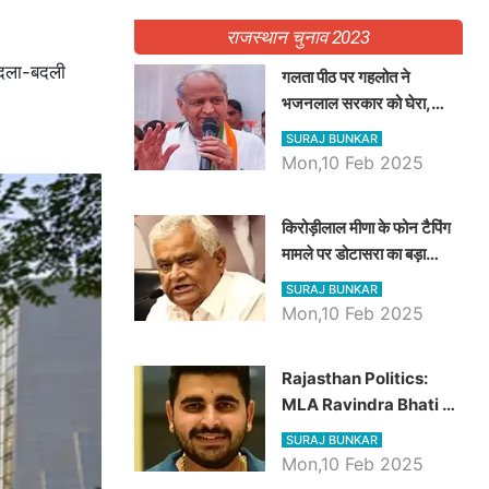
राजस्थान चुनाव 2023
 अदला-बदली
गलता पीठ पर गहलोत ने
भजनलाल सरकार को घेरा,
Video में देखें अब तक बड़ी
SURAJ BUNKAR
खबरें
Mon,10 Feb 2025
किरोड़ीलाल मीणा के फोन टैपिंग
मामले पर डोटासरा का बड़ा
आरोप, वीडियो में देखें AZ बड़ी
SURAJ BUNKAR
खबरें
Mon,10 Feb 2025
Rajasthan Politics:
MLA Ravindra Bhati ने
प्रदेश की शिक्षा व्यवस्था पर
SURAJ BUNKAR
उठाए सवाल, Madan
Mon,10 Feb 2025
Dilawar पर हमला करते हुए