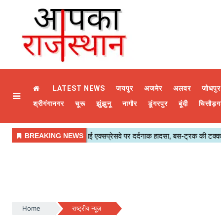
LATEST NEWS
जयपुर
अजमेर
अलवर
जोधपुर
श्रीगंगानगर
चूरू
झुंझुनू
नागौर
डूंगरपुर
बूंदी
चित्तौड़ग
Home
राष्ट्रीय न्यूज़