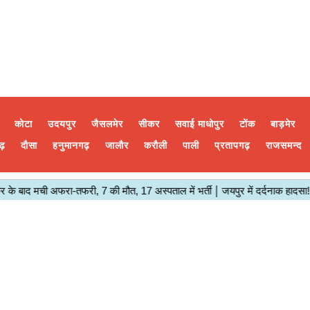
कोटा
उदयपुर
जैसलमेर
सीकर
सवाई माधोपुर
टोंक
बाड़मेर
ढ़
दौसा
हनुमानगढ़
जालौर
करौली
पाली
प्रतापगढ़
राजसमन्द