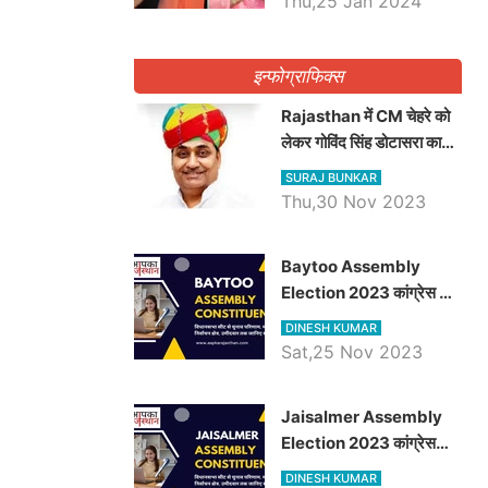
Thu,25 Jan 2024
इन्फोग्राफिक्स
Rajasthan में CM चेहरे को
लेकर गोविंद सिंह डोटासरा का
बड़ा बयान आया सामने, जानें
SURAJ BUNKAR
विचार
Thu,30 Nov 2023
Baytoo Assembly
Election 2023 कांग्रेस से
हरीश चौधरी तो बालाराम मुंड होंगे
DINESH KUMAR
भाजपा उम्मीदवार, जानिये बायतू
Sat,25 Nov 2023
विधानसभा सीट के ताजा
समीकरण
​​​​​​​Jaisalmer Assembly
Election 2023 कांग्रेस
रूपा राम मेघवाल तो छोटु सिंह
DINESH KUMAR