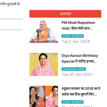
नीय मुद्राओं के
राजनेता
PM Modi Rajasthan
Visit: पीएम मोदी आज
राजस्थान में कोटपूतली में करेंगे
SURAJ BUNKAR
विशाल रैली, एक सभा से 8 सीटों
Tue,2 Apr 2024
पर साधेगें निशाना
Diya Kumari Birthday
Special में जानिए इनका
राजकुमारी से राजस्थान की
YASHASWI GARG
डिप्टी सीएम बनने तक का सफर,
Tue,30 Jan 2024
एक क्लिक में जाने पूरा जीवन
परिचय
वसुंधरा सरकार का 2018 का ये
आदेश क्या दिया कुमारी फिर
करेंगी लागू? कांग्रेस सरकार ने
SURAJ BUNKAR
किया था निरस्त