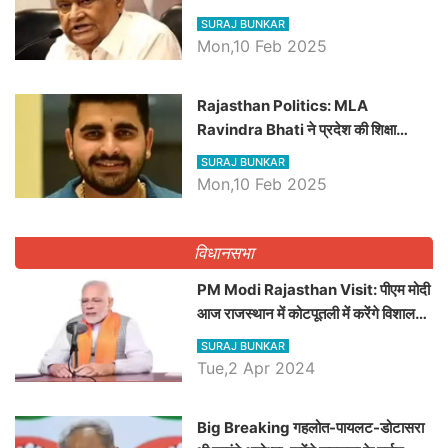
बड़ी खबरें
SURAJ BUNKAR
Mon,10 Feb 2025
Rajasthan Politics: MLA
Ravindra Bhati ने प्रदेश की शिक्षा
व्यवस्था पर उठाए सवाल, Madan
SURAJ BUNKAR
Dilawar पर हमला करते हुए गिनवाये खाली
Mon,10 Feb 2025
पद
विधानसभा
PM Modi Rajasthan Visit: पीएम मोदी
आज राजस्थान में कोटपूतली में करेंगे विशाल
रैली, एक सभा से 8 सीटों पर साधेगें निशाना
SURAJ BUNKAR
Tue,2 Apr 2024
Big Breaking गहलोत-पायलट-डोटासरा