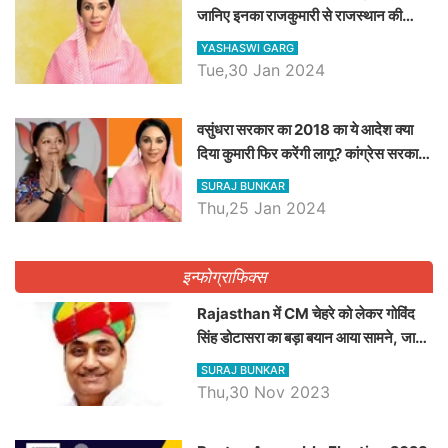
जानिए इनका राजकुमारी से राजस्थान की
डिप्टी सीएम बनने तक का सफर, एक क्लिक में
YASHASWI GARG
जाने पूरा जीवन परिचय
Tue,30 Jan 2024
वसुंधरा सरकार का 2018 का ये आदेश क्या
दिया कुमारी फिर करेंगी लागू? कांग्रेस सरकार
ने किया था निरस्त
SURAJ BUNKAR
Thu,25 Jan 2024
इन्फोग्राफिक्स
Rajasthan में CM चेहरे को लेकर गोविंद
सिंह डोटासरा का बड़ा बयान आया सामने, जानें
विचार
SURAJ BUNKAR
Thu,30 Nov 2023