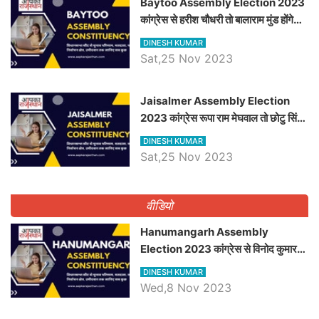
Baytoo Assembly Election 2023
कांग्रेस से हरीश चौधरी तो बालाराम मुंड होंगे
भाजपा उम्मीदवार, जानिये बायतू विधानसभा
DINESH KUMAR
सीट के ताजा समीकरण
Sat,25 Nov 2023
​​​​​​​Jaisalmer Assembly Election
2023 कांग्रेस रूपा राम मेघवाल तो छोटु सिंह
भाटी होंगे भाजपा उम्मीदवार, जानिये जैसलमेर
DINESH KUMAR
विधानसभा सीट के ताजा समीकरण
Sat,25 Nov 2023
वीडियो
Hanumangarh Assembly
Election 2023 कांग्रेस से विनोद कुमार
चौधरी तो अमित चौधरी होंगे भाजपा उम्मीदवार,
DINESH KUMAR
जानिये हनुमानगढ़ विधानसभा सीट के ताजा
Wed,8 Nov 2023
समीकरण