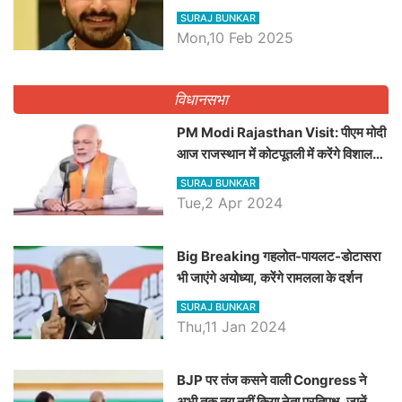
व्यवस्था पर उठाए सवाल, Madan
SURAJ BUNKAR
Dilawar पर हमला करते हुए गिनवाये खाली
Mon,10 Feb 2025
पद
विधानसभा
PM Modi Rajasthan Visit: पीएम मोदी
आज राजस्थान में कोटपूतली में करेंगे विशाल
रैली, एक सभा से 8 सीटों पर साधेगें निशाना
SURAJ BUNKAR
Tue,2 Apr 2024
Big Breaking गहलोत-पायलट-डोटासरा
भी जाएंगे अयोध्या, करेंगे रामलला के दर्शन
SURAJ BUNKAR
Thu,11 Jan 2024
BJP पर तंज कसने वाली Congress ने
अभी तक तय नहीं किया नेता प्रतिपक्ष, जानें