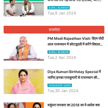
कौन होगा दावेदार
SURAJ BUNKAR
Tue,9 Jan 2024
राजनेता
PM Modi Rajasthan Visit: पीएम मोदी
आज राजस्थान में कोटपूतली में करेंगे विशाल
रैली, एक सभा से 8 सीटों पर साधेगें निशाना
SURAJ BUNKAR
Tue,2 Apr 2024
Diya Kumari Birthday Special में
जानिए इनका राजकुमारी से राजस्थान की
डिप्टी सीएम बनने तक का सफर, एक क्लिक में
YASHASWI GARG
जाने पूरा जीवन परिचय
Tue,30 Jan 2024
वसुंधरा सरकार का 2018 का ये आदेश क्या