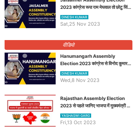
2023 कांग्रेस रूपा राम मेघवाल तो छोटु सिंह
भाटी होंगे भाजपा उम्मीदवार, जानिये जैसलमेर
DINESH KUMAR
विधानसभा सीट के ताजा समीकरण
Sat,25 Nov 2023
वीडियो
Hanumangarh Assembly
Election 2023 कांग्रेस से विनोद कुमार
चौधरी तो अमित चौधरी होंगे भाजपा उम्मीदवार,
DINESH KUMAR
जानिये हनुमानगढ़ विधानसभा सीट के ताजा
Wed,8 Nov 2023
समीकरण
Rajasthan Assembly Election
2023 से पहले जानिए भाजपा में मुख्यमंत्री का
सबसे लोकप्रिय चेहरा कौनसा ?
YASHASWI GARG
Fri,13 Oct 2023