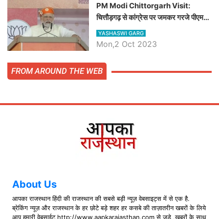
PM Modi Chittorgarh Visit:
चित्तौड़गढ़ से कांग्रेस पर जमकर गरजे पीएम
मोदी, जाने प्रधानमंत्री के भाषण की बड़ी
YASHASWI GARG
बातें, देखें वीडियो
Mon,2 Oct 2023
FROM AROUND THE WEB
About Us
आपका राजस्थान हिंदी की राजस्थान की सबसे बड़ी न्यूज़ वेबसाइट्स में से एक है.
ब्रेकिंग न्यूज़ और राजस्थान के हर छोटे बड़े शहर हर कसबे की ताज़ातरीन खबरों के लिये
आप हमारी वेबसाईट http://www.aapkarajasthan.com से जुड़े ,ख़बरों के साथ