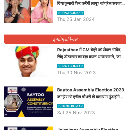
दिया कुमारी फिर करेंगी लागू? कांग्रेस सरकार
ने किया था निरस्त
SURAJ BUNKAR
Thu,25 Jan 2024
इन्फोग्राफिक्स
Rajasthan में CM चेहरे को लेकर गोविंद
सिंह डोटासरा का बड़ा बयान आया सामने, जानें
विचार
SURAJ BUNKAR
Thu,30 Nov 2023
Baytoo Assembly Election 2023
कांग्रेस से हरीश चौधरी तो बालाराम मुंड होंगे
भाजपा उम्मीदवार, जानिये बायतू विधानसभा
DINESH KUMAR
सीट के ताजा समीकरण
Sat,25 Nov 2023
​​​​​​​Jaisalmer Assembly Election