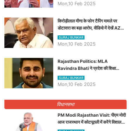
Mon,10 Feb 2025
किरोड़ीलाल मीणा के फोन टैपिंग मामले पर
डोटासरा का बड़ा आरोप, वीडियो में देखें AZ
बड़ी खबरें
SURAJ BUNKAR
Mon,10 Feb 2025
Rajasthan Politics: MLA
Ravindra Bhati ने प्रदेश की शिक्षा
व्यवस्था पर उठाए सवाल, Madan
SURAJ BUNKAR
Dilawar पर हमला करते हुए गिनवाये खाली
Mon,10 Feb 2025
पद
विधानसभा
PM Modi Rajasthan Visit: पीएम मोदी
आज राजस्थान में कोटपूतली में करेंगे विशाल
रैली, एक सभा से 8 सीटों पर साधेगें निशाना