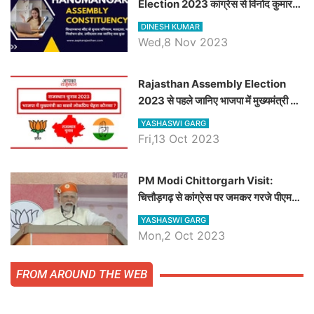
Election 2023 कांग्रेस से विनोद कुमार
चौधरी तो अमित चौधरी होंगे भाजपा उम्मीदवार,
DINESH KUMAR
जानिये हनुमानगढ़ विधानसभा सीट के ताजा
Wed,8 Nov 2023
समीकरण
Rajasthan Assembly Election
2023 से पहले जानिए भाजपा में मुख्यमंत्री का
सबसे लोकप्रिय चेहरा कौनसा ?
YASHASWI GARG
Fri,13 Oct 2023
PM Modi Chittorgarh Visit:
चित्तौड़गढ़ से कांग्रेस पर जमकर गरजे पीएम
मोदी, जाने प्रधानमंत्री के भाषण की बड़ी
YASHASWI GARG
बातें, देखें वीडियो
Mon,2 Oct 2023
FROM AROUND THE WEB