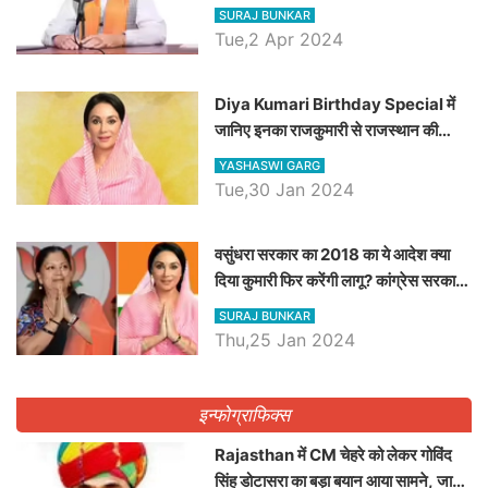
रैली, एक सभा से 8 सीटों पर साधेगें निशाना
SURAJ BUNKAR
Tue,2 Apr 2024
Diya Kumari Birthday Special में
जानिए इनका राजकुमारी से राजस्थान की
डिप्टी सीएम बनने तक का सफर, एक क्लिक में
YASHASWI GARG
जाने पूरा जीवन परिचय
Tue,30 Jan 2024
वसुंधरा सरकार का 2018 का ये आदेश क्या
दिया कुमारी फिर करेंगी लागू? कांग्रेस सरकार
ने किया था निरस्त
SURAJ BUNKAR
Thu,25 Jan 2024
इन्फोग्राफिक्स
Rajasthan में CM चेहरे को लेकर गोविंद
सिंह डोटासरा का बड़ा बयान आया सामने, जानें